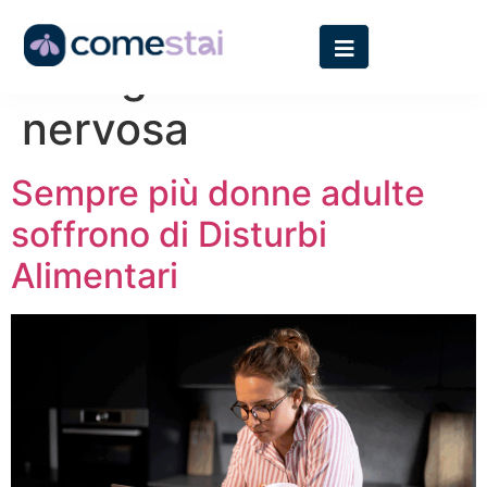
Categoria:
Anoressia
nervosa
Sempre più donne adulte
soffrono di Disturbi
Alimentari