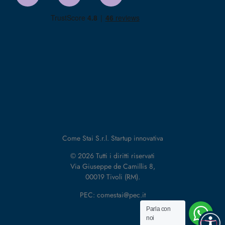
Come Stai S.r.l. Startup innovativa
© 2026 Tutti i diritti riservati
Via Giuseppe de Camillis 8,
00019 Tivoli (RM).
PEC: comestai@pec.it
Parla con
noi