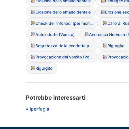
Erosione dello smalto dentale
Esofagite da
Erosione dello smalto dentale
Erosione es
Check dei linfonodi (per monitorare l’ingrossamento da vomito)
Autoindotto (Vomito)
Segretezza delle condotte purgative
Rigurgito
Provocazione del vomito (Vomito autoindotto)
Rigurgito
Potrebbe interessarti
« Iperfagia