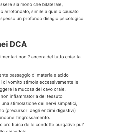
ssere sia mono che bilaterale,
 o arrotondato, simile a quello causato
do spesso un profondo disagio psicologico
nei DCA
limentari non ? ancora del tutto chiarita,
ente passaggio di materiale acido
i di vomito stimola eccessivamente le
eggere la mucosa del cavo orale.
 non infiammatoria del tessuto
 una stimolazione dei nervi simpatici,
o (precursori degli enzimi digestivi)
usandone l’ingrossamento.
 cloro tipica delle condotte purgative pu?
lle ghiandole.