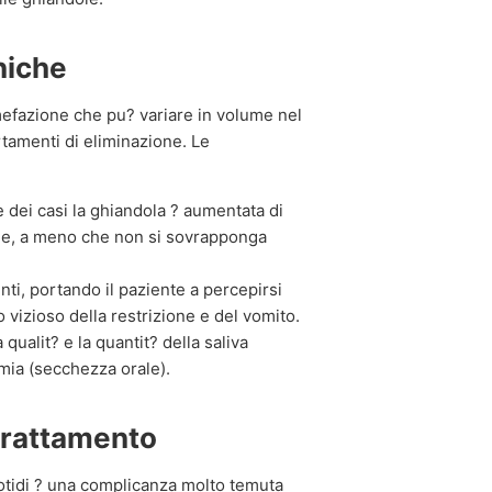
niche
umefazione che pu? variare in volume nel
tamenti di eliminazione. Le
 dei casi la ghiandola ? aumentata di
ne, a meno che non si sovrapponga
enti, portando il paziente a percepirsi
 vizioso della restrizione e del vomito.
qualit? e la quantit? della saliva
mia (secchezza orale).
 trattamento
arotidi ? una complicanza molto temuta