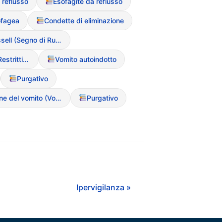
 reflusso
Esofagite da reflusso
ofagea
Condette di eliminazione
Callo di Russell (Segno di Russell)
Anoressia Nervosa (Restrittiva/Purgativa)
Vomito autoindotto
Purgativo
Provocazione del vomito (Vomito autoindotto)
Purgativo
Ipervigilanza »