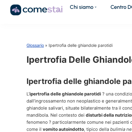
Chi siamo
Centro 
Glossario
» Ipertrofia delle ghiandole parotidi
Ipertrofia Delle Ghiandol
Ipertrofia delle ghiandole pa
L’
ipertrofia delle ghiandole parotidi
? una condizion
dall’ingrossamento non neoplastico e generalmente
ghiandole salivari, situate bilateralmente tra il con
mandibola. Nel contesto dei
disturbi della nutrizi
fenomeno ? particolarmente comune nei pazienti 
come il
vomito autoindotto
, tipico della
bulimia n