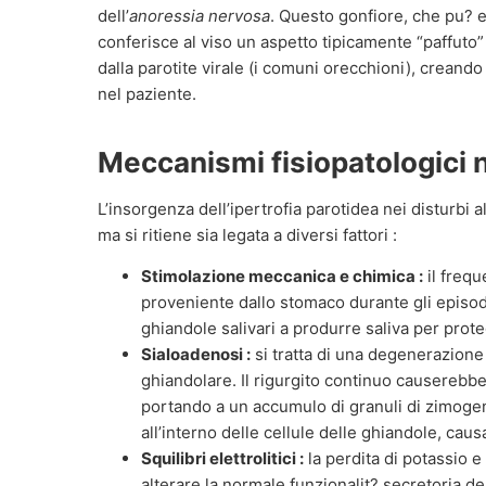
dell’
anoressia nervosa
. Questo gonfiore, che pu? e
conferisce al viso un aspetto tipicamente “paffuto”
dalla parotite virale (i comuni orecchioni), crean
nel paziente.
Meccanismi fisiopatologici 
L’insorgenza dell’ipertrofia parotidea nei disturbi a
ma si ritiene sia legata a diversi fattori :
Stimolazione meccanica e chimica :
il frequ
proveniente dallo stomaco durante gli episod
ghiandole salivari a produrre saliva per prot
Sialoadenosi :
si tratta di una degenerazione
ghiandolare. Il rigurgito continuo causerebbe
portando a un accumulo di granuli di zimogen
all’interno delle cellule delle ghiandole, ca
Squilibri elettrolitici :
la perdita di potassio e
alterare la normale funzionalit? secretoria de