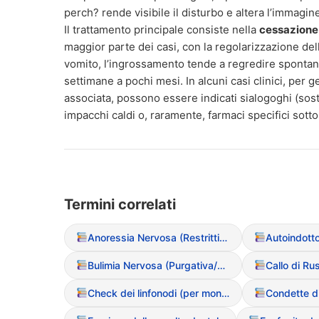
perch? rende visibile il disturbo e altera l’immagi
Il trattamento principale consiste nella
cessazione
maggior parte dei casi, con la regolarizzazione dell
vomito, l’ingrossamento tende a regredire sponta
settimane a pochi mesi. In alcuni casi clinici, per ge
associata, possono essere indicati sialogoghi (sos
impacchi caldi o, raramente, farmaci specifici sotto
Termini correlati
Anoressia Nervosa (Restrittiva/Purgativa)
Autoindotto
Bulimia Nervosa (Purgativa/Non Purgativa)
Check dei linfonodi (per monitorare l’ingrossamento da vomito)
Condette di