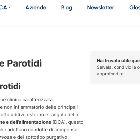
DCA
Aziende
Blog
Newsletter
Glo
e Parotidi
Hai trovato utile qu
Salvala, condividila 
approfondire!
rotidi
e clinica caratterizzata
 non infiammatorio delle principali
dotto uditivo esterno e l’angolo della
one e dell’alimentazione
(DCA), questo
che adottano condotte di compenso
ervosa
e del sottotipo purgativo