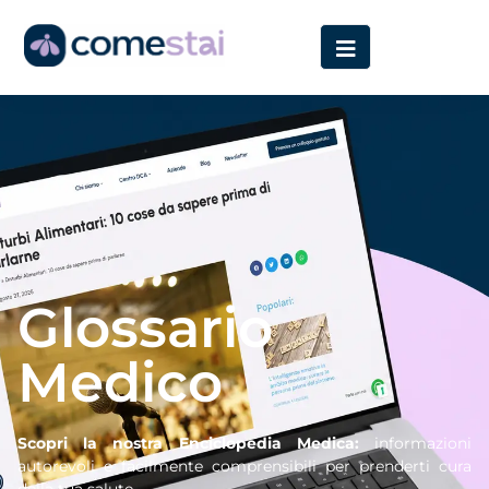
Home
»
Glossario
Glossario
Medico
Scopri la nostra Enciclopedia Medica:
informazioni
autorevoli e facilmente comprensibili per prenderti cura
della tua salute.