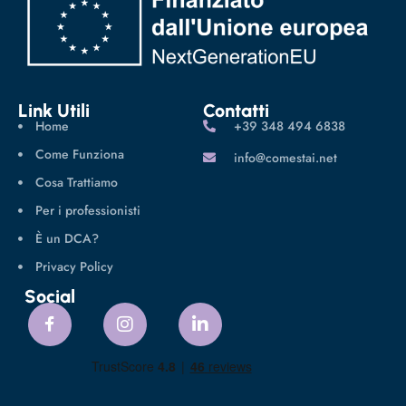
Link Utili
Contatti
Home
‪+39 348 494 6838
Come Funziona
info@comestai.net
Cosa Trattiamo
Per i professionisti
È un DCA?
Privacy Policy
Social