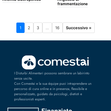
frammentazione
1
2
3
…
16
Successivo »
I Disturbi Alimentari possono sembrare un labirinto
senza uscita.
Con Comestai e la sua équipe puoi intraprendere un
percorso di cura online e in presenza, flessibile e
personalizzato, guidato da psicologi, dietisti e
professionisti esperti.