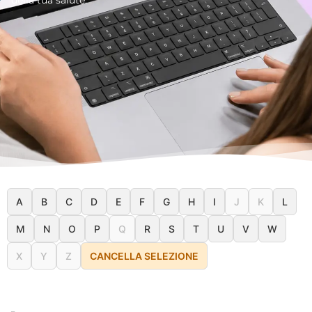
A
B
C
D
E
F
G
H
I
J
K
L
M
N
O
P
Q
R
S
T
U
V
W
X
Y
Z
CANCELLA SELEZIONE