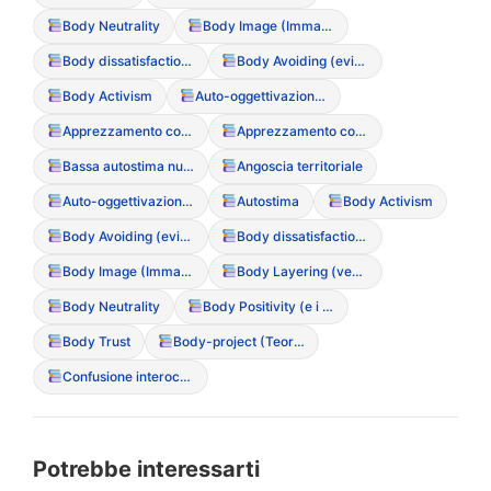
Body Neutrality
Body Image (Immagine Corporea)
Body dissatisfaction (Insoddisfazione corporea)
Body Avoiding (evitamento dello specchio o del proprio corpo)
Body Activism
Auto-oggettivazione (vedersi come oggetto esterno)
Apprezzamento corporeo
Apprezzamento corporeo
Bassa autostima nucleare
Angoscia territoriale
Auto-oggettivazione (vedersi come oggetto esterno)
Autostima
Body Activism
Body Avoiding (evitamento dello specchio o del proprio corpo)
Body dissatisfaction (Insoddisfazione corporea)
Body Image (Immagine Corporea)
Body Layering (vestirsi a strati per nascondere le forme)
Body Neutrality
Body Positivity (e i suoi limiti nei DCA)
Body Trust
Body-project (Teoria del corpo come progetto)
Confusione interocettiva (incapacit? di sentire fame/saziet?)
Potrebbe interessarti