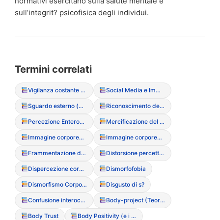
normativi esercitano sulla salute mentale e
sull’integrit? psicofisica degli individui.
Termini correlati
Vigilanza costante sul peso e sulla forma corporea
Social Media e Immagine Corporea
Sguardo esterno (monitoraggio costante)
Riconoscimento dei segnali fisiologici
Percezione Enterocettiva
Mercificazione del corpo
Immagine corporea nei media
Immagine corporea negativa
Frammentazione del S?
Distorsione percettiva
Dispercezione corporea
Dismorfofobia
Dismorfismo Corporeo
Disgusto di s?
Confusione interocettiva (incapacit? di sentire fame/saziet?)
Body-project (Teoria del corpo come progetto)
Body Trust
Body Positivity (e i suoi limiti nei DCA)