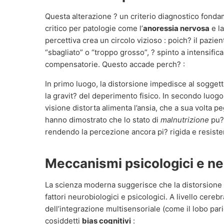
Questa alterazione ? un criterio diagnostico fond
critico per patologie come l’
anoressia nervosa
e l
percettiva crea un circolo vizioso : poich? il paz
“sbagliato” o “troppo grosso”, ? spinto a intensifica
compensatorie. Questo accade perch? :
In primo luogo, la distorsione impedisce al soggett
la gravit? del deperimento fisico. In secondo luogo
visione distorta alimenta l’ansia, che a sua volta pe
hanno dimostrato che lo stato di
malnutrizione
pu? 
rendendo la percezione ancora pi? rigida e resist
Meccanismi psicologici e ne
La scienza moderna suggerisce che la distorsione 
fattori neurobiologici e psicologici. A livello cereb
dell’integrazione multisensoriale (come il lobo par
cosiddetti
bias cognitivi
: