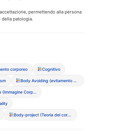
’accettazione, permettendo alla persona
e della patologia.
ento corporeo
Cognitivo
ism
Body Avoiding (evitamento dello specchio o del proprio corpo)
Body Image (Immagine Corporea)
lity
Body-project (Teoria del corpo come progetto)