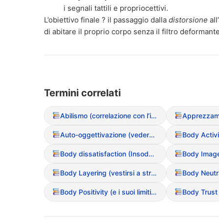
i segnali tattili e propriocettivi.
L’obiettivo finale ? il passaggio dalla
distorsione
all
di abitare il proprio corpo senza il filtro deformant
Termini correlati
Abilismo (correlazione con l’immagine corporea)
Apprezzam
Auto-oggettivazione (vedersi come oggetto esterno)
Body Activ
Body dissatisfaction (Insoddisfazione corporea)
Body Layering (vestirsi a strati per nascondere le forme)
Body Neutra
Body Positivity (e i suoi limiti nei DCA)
Body Trust