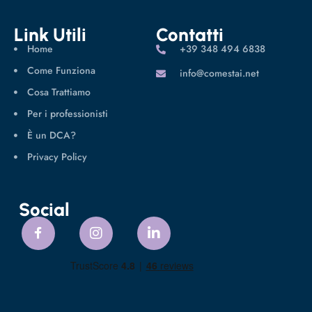
Link Utili
Contatti
Home
‪+39 348 494 6838
Come Funziona
info@comestai.net
Cosa Trattiamo
Per i professionisti
È un DCA?
Privacy Policy
Social