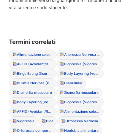
fondamentale verso la guarigione e il recupero di una
vita serena e soddisfacente.
Termini correlati
Alimentazione selettiva
Anoressia Nervosa (Restrittiva/Purgativa)
ARFID (Avoidant/Restrictive Food Intake Disorder)
Bigoressia (Vigoressia)
Binge Eating Disorder (Disturbo da Alimentazione Incontrollata)
Body Layering (vestirsi a strati per nascondere le forme)
Bulimia Nervosa (Purgativa/Non Purgativa)
Diabulimia
Dismorfia muscolare
Dismorfia muscolare
Body Layering (vestirsi a strati per nascondere le forme)
Bigoressia (Vigoressia)
ARFID (Avoidant/Restrictive Food Intake Disorder)
Alimentazione selettiva
Vigoressia
Pica
Ortoressia Nervosa
Ortoressia comportamentale (rituali di selezione e pulizia)
Neofobia alimentare