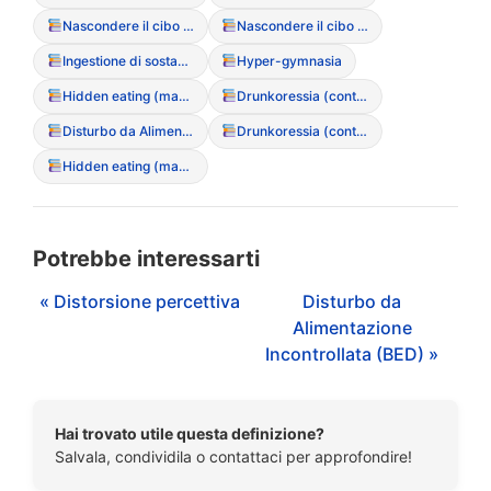
Nascondere il cibo in luoghi insoliti
Nascondere il cibo nei tovaglioli o nelle tasche
Ingestione di sostanze non alimentari (Pica)
Hyper-gymnasia
Hidden eating (mangiare di nascosto)
Drunkoressia (contesto sociale)
Disturbo da Alimentazione Incontrollata (BED)
Drunkoressia (contesto sociale)
Hidden eating (mangiare di nascosto)
Potrebbe interessarti
« Distorsione percettiva
Disturbo da
Alimentazione
Incontrollata (BED) »
Hai trovato utile questa definizione?
Salvala, condividila o contattaci per approfondire!