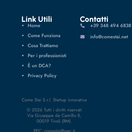
Link Utili
Contatti
Home
‪+39 348 494 6838
Come Funziona
info@comestai.net
Cosa Trattiamo
Per i professionisti
È un DCA?
Privacy Policy
Come Stai S.r.l. Startup innovativa
© 2026 Tutti i diritti riservati
Via Giuseppe de Camillis 8,
00019 Tivoli (RM).
PEC: comestai@pec.it