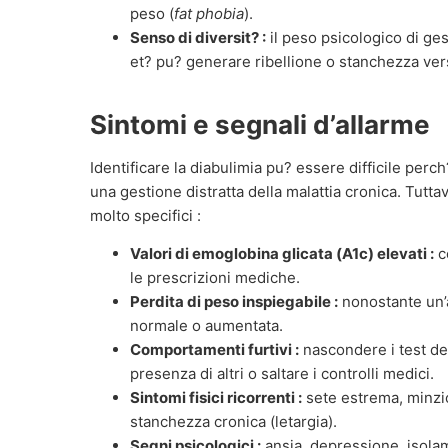
peso (
fat phobia
).
Senso di diversit? :
il peso psicologico di ges
et? pu? generare ribellione o stanchezza vers
Sintomi e segnali d’allarme
Identificare la diabulimia pu? essere difficile per
una gestione distratta della malattia cronica. Tutta
molto specifici :
Valori di emoglobina glicata (A1c) elevati :
c
le prescrizioni mediche.
Perdita di peso inspiegabile :
nonostante un’
normale o aumentata.
Comportamenti furtivi :
nascondere i test dell
presenza di altri o saltare i controlli medici.
Sintomi fisici ricorrenti :
sete estrema, minzio
stanchezza cronica (letargia).
Segni psicologici :
ansia, depressione, isola