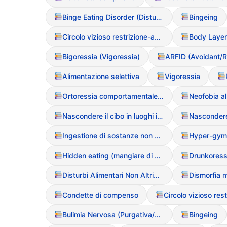
Binge Eating Disorder (Disturbo da Alimentazione Incontrollata)
Bingeing
Circolo vizioso restrizione-abbuffata
Bigoressia (Vigoressia)
Alimentazione selettiva
Vigoressia
Ortoressia comportamentale (rituali di selezione e pulizia)
Neofobia a
Nascondere il cibo in luoghi insoliti
Ingestione di sostanze non alimentari (Pica)
Hyper-gym
Hidden eating (mangiare di nascosto)
Disturbi Alimentari Non Altrimenti Specificati (NAS / EDNOS)
Dismorfia 
Condette di compenso
Bulimia Nervosa (Purgativa/Non Purgativa)
Bingeing