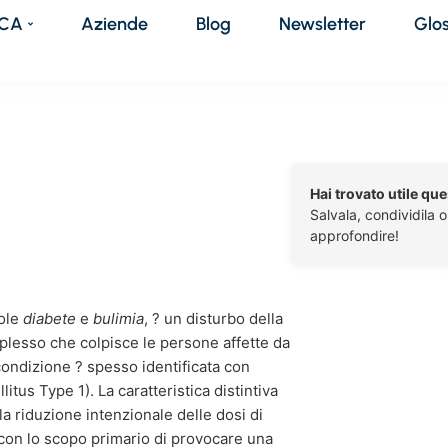
DCA
Aziende
Blog
Newsletter
Glo
Hai trovato utile qu
Salvala, condividila 
approfondire!
role
diabete
e
bulimia
, ? un disturbo della
lesso che colpisce le persone affette da
 condizione ? spesso identificata con
tus Type 1). La caratteristica distintiva
la riduzione intenzionale delle dosi di
 con lo scopo primario di provocare una