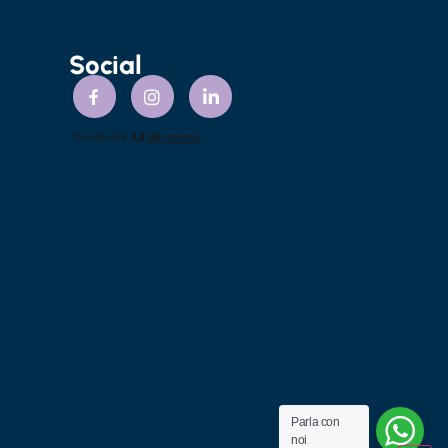
Social
Parla con
noi