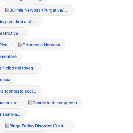
Bulimia Nervosa (Purgativa/Non Purgativa)
Body Layering (vestirsi a strati per nascondere le forme)
ARFID (Avoidant/Restrictive Food Intake Disorder)
Pica
Ortoressia Nervosa
limentare
Nascondere il cibo nei tovaglioli o nelle tasche
nasia
Drunkoressia (contesto sociale)
muscolare
Condette di compenso
Circolo vizioso restrizione-abbuffata
Binge Eating Disorder (Disturbo da Alimentazione Incontrollata)