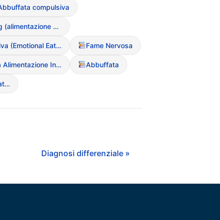
Abbuffata compulsiva
Night Eating (alimentazione notturna compulsiva)
Fame Emotiva (Emotional Eating
Fame Nervosa
Disturbo da Alimentazione Incontrollata (BED)
Abbuffata
Fame Emotiva (Emotional Eating
Diagnosi differenziale »