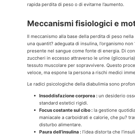
rapida perdita di peso o di evitarne l’aumento.
Meccanismi fisiologici e mo
Il meccanismo alla base della perdita di peso nella
una quantit? adeguata di insulina, l’organismo non ?
presente nel sangue come fonte di energia. Di cons
zuccheri in eccesso attraverso le urine (glicosuria)
tessuto muscolare per sopravvivere. Questo proc
veloce, ma espone la persona a rischi medici immed
Le radici psicologiche della diabulimia sono profon
Insoddisfazione corporea :
un desiderio oss
standard estetici rigidi.
Focus costante sul cibo :
la gestione quotidi
maniacale a carboidrati e calorie, che pu? tr
disturbo alimentare.
Paura dell’insulina :
l’idea distorta che l’insul