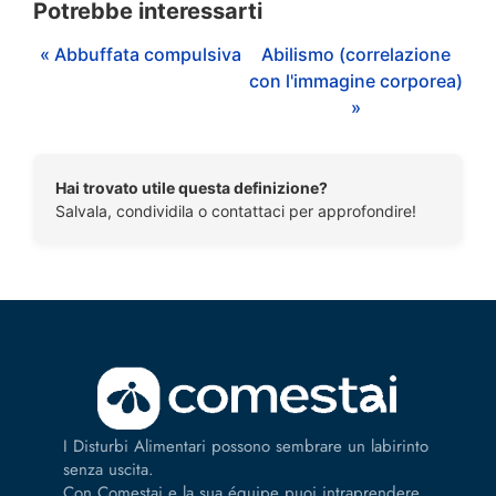
Potrebbe interessarti
« Abbuffata compulsiva
Abilismo (correlazione
con l'immagine corporea)
»
Hai trovato utile questa definizione?
Salvala, condividila o contattaci per approfondire!
I Disturbi Alimentari possono sembrare un labirinto
senza uscita.
Con Comestai e la sua équipe puoi intraprendere