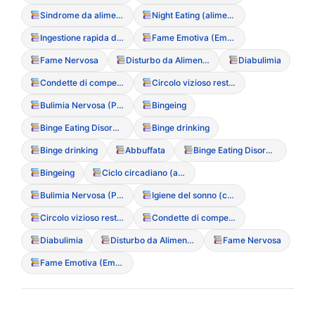
Sindrome da alimentazione notturna (Night Eating Syndrome)
Night Eating (alimentazione notturna compulsiva)
Ingestione rapida di grandi quantit? (Bingeing)
Fame Emotiva (Emotional Eating
Fame Nervosa
Disturbo da Alimentazione Incontrollata (BED)
Diabulimia
Condette di compenso
Circolo vizioso restrizione-abbuffata
Bulimia Nervosa (Purgativa/Non Purgativa)
Bingeing
Binge Eating Disorder (Disturbo da Alimentazione Incontrollata)
Binge drinking
Binge drinking
Abbuffata
Binge Eating Disorder (Disturbo da Alimentazione Incontrollata)
Bingeing
Ciclo circadiano (alterazioni)
Bulimia Nervosa (Purgativa/Non Purgativa)
Igiene del sonno (correlazione con l’appetito)
Circolo vizioso restrizione-abbuffata
Condette di compenso
Diabulimia
Disturbo da Alimentazione Incontrollata (BED)
Fame Nervosa
Fame Emotiva (Emotional Eating