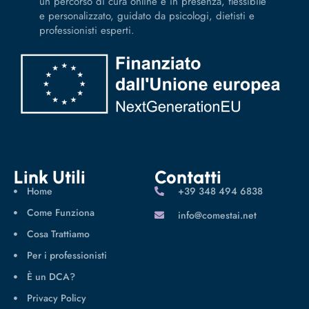
un percorso di cura online e in presenza, flessibile
e personalizzato, guidato da psicologi, dietisti e
professionisti esperti.
Link Utili
Contatti
Home
‪+39 348 494 6838
Come Funziona
info@comestai.net
Cosa Trattiamo
Per i professionisti
È un DCA?
Privacy Policy