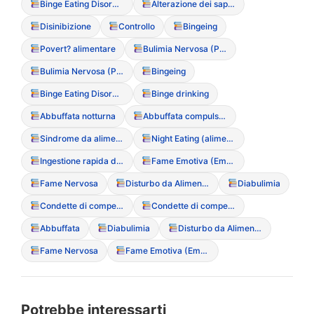
Binge Eating Disorder (Disturbo da Alimentazione Incontrollata)
Alterazione dei sapori (uso eccessivo di sale/aceto/spezie)
Disinibizione
Controllo
Bingeing
Povert? alimentare
Bulimia Nervosa (Purgativa/Non Purgativa)
Bulimia Nervosa (Purgativa/Non Purgativa)
Bingeing
Binge Eating Disorder (Disturbo da Alimentazione Incontrollata)
Binge drinking
Abbuffata notturna
Abbuffata compulsiva
Sindrome da alimentazione notturna (Night Eating Syndrome)
Night Eating (alimentazione notturna compulsiva)
Ingestione rapida di grandi quantit? (Bingeing)
Fame Emotiva (Emotional Eating
Fame Nervosa
Disturbo da Alimentazione Incontrollata (BED)
Diabulimia
Condette di compenso
Condette di compenso
Abbuffata
Diabulimia
Disturbo da Alimentazione Incontrollata (BED)
Fame Nervosa
Fame Emotiva (Emotional Eating
Potrebbe interessarti