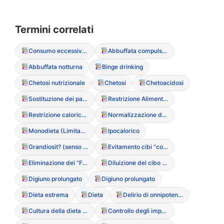
Termini correlati
Consumo eccessivo di caffeina o teina
Abbuffata compulsiva
Abbuffata notturna
Binge drinking
Chetosi nutrizionale
Chetosi
Chetoacidosi
Sostituzione dei pasti con soli liquidi o integratori
Restrizione Alimentare (Cognitiva/Calorica)
Restrizione calorica estrema
Normalizzazione del digiuno (trend del digiuno intermittente)
Monodieta (Limitazione della variet? alimentare)
Ipocalorico
Grandiosit? (senso di superiorit? nel digiuno)
Evitamento cibi “contaminati” o “grassi”
Eliminazione dei “Fear Foods” (cibi proibiti)
Diluizione del cibo (per ridurne la densit? calorica)
Digiuno prolungato
Digiuno prolungato
Dieta estrema
Dieta
Delirio di onnipotenza (legato al digiuno)
Cultura della dieta (Diet Culture)
Controllo degli impulsi (deficit del)