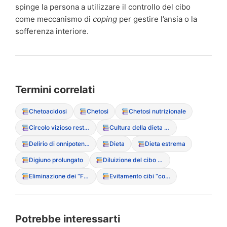
spinge la persona a utilizzare il controllo del cibo
come meccanismo di
coping
per gestire l’ansia o la
sofferenza interiore.
Termini correlati
Chetoacidosi
Chetosi
Chetosi nutrizionale
Circolo vizioso restrizione-abbuffata
Cultura della dieta (Diet Culture)
Delirio di onnipotenza (legato al digiuno)
Dieta
Dieta estrema
Digiuno prolungato
Diluizione del cibo (per ridurne la densit? calorica)
Eliminazione dei “Fear Foods” (cibi proibiti)
Evitamento cibi “contaminati” o “grassi”
Potrebbe interessarti