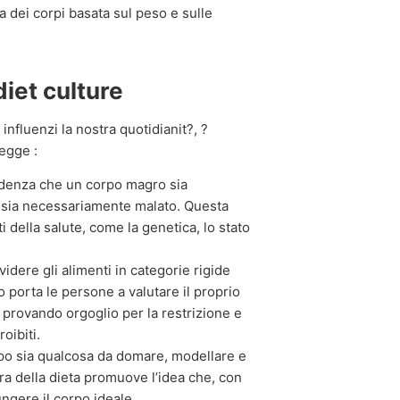
 dei corpi basata sul peso e sulle
diet culture
luenzi la nostra quotidianit?, ?
regge :
denza che un corpo magro sia
 sia necessariamente malato. Questa
 della salute, come la genetica, lo stato
idere gli alimenti in categorie rigide
o porta le persone a valutare il proprio
 provando orgoglio per la restrizione e
oibiti.
rpo sia qualcosa da domare, modellare e
tura della dieta promuove l’idea che, con
ngere il corpo ideale.