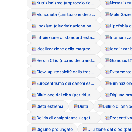
Nutrizionismo (approccio riduzionista al cibo)
Monodieta (Limitazione della variet? alimentare)
Lookism (discriminazione basata sull’aspetto)
Introiezione di standard estetici
Idealizzazione della magrezza (Media)
Idealizzaz
Heroin Chic (ritorno dei trend estetici anni ’90)
Glow-up (tossicit? della trasformazione fisica rapida)
Eurocentrismo dei canoni estetici
Diluizione del cibo (per ridurne la densit? calorica)
Digiuno pr
Dieta estrema
Dieta
Delirio di onnipotenza (legato al digiuno)
Prescrittivo
Digiuno prolungato