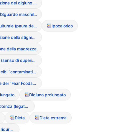
Normalizzazione del digiuno (trend del digiuno intermittente)
Male Gaze (Sguardo maschile e oggettivazione)
Lipofobia culturale (paura dei grassi)
Ipocalorico
Interiorizzazione dello stigma di peso
ione della magrezza
Grandiosit? (senso di superiorit? nel digiuno)
Evitamento cibi “contaminati” o “grassi”
Eliminazione dei “Fear Foods” (cibi proibiti)
olungato
Digiuno prolungato
Delirio di onnipotenza (legato al digiuno)
Dieta
Dieta estrema
Diluizione del cibo (per ridurne la densit? calorica)