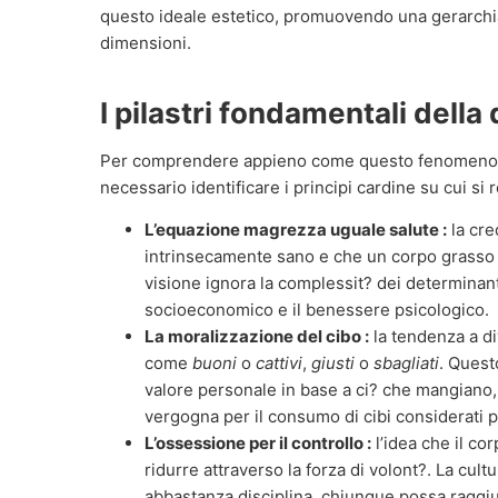
questo ideale estetico, promuovendo una gerarchia
dimensioni.
I pilastri fondamentali della 
Per comprendere appieno come questo fenomeno inf
necessario identificare i principi cardine su cui si 
L’equazione magrezza uguale salute :
la cre
intrinsecamente sano e che un corpo grasso
visione ignora la complessit? dei determinanti
socioeconomico e il benessere psicologico.
La moralizzazione del cibo :
la tendenza a div
come
buoni
o
cattivi
,
giusti
o
sbagliati
. Quest
valore personale in base a ci? che mangiano,
vergogna per il consumo di cibi considerati pr
L’ossessione per il controllo :
l’idea che il co
ridurre attraverso la forza di volont?. La cul
abbastanza disciplina, chiunque possa raggiu