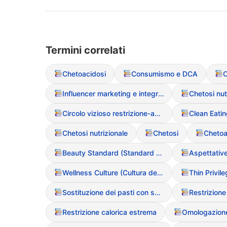
Termini correlati
Chetoacidosi
Consumismo e DCA
O
Influencer marketing e integratori alimentari
Chetosi nut
Circolo vizioso restrizione-abbuffata
Chetosi nutrizionale
Chetosi
Chetoa
Beauty Standard (Standard di bellezza)
Aspettative
Wellness Culture (Cultura del benessere come copertura per DCA)
Sostituzione dei pasti con soli liquidi o integratori
Restrizione calorica estrema
Omologazione