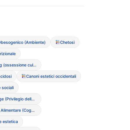
besogenico (Ambiente)
Chetosi
rizionale
Clean Eating (ossessione culturale per il cibo “puro”)
cidosi
Canoni estetici occidentali
 sociali
Thin Privilege (Privilegio della magrezza)
Restrizione Alimentare (Cognitiva/Calorica)
 estetica