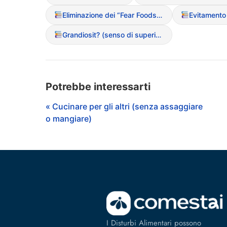
Eliminazione dei “Fear Foods” (cibi proibiti)
Grandiosit? (senso di superiorit? nel digiuno)
Potrebbe interessarti
« Cucinare per gli altri (senza assaggiare
o mangiare)
I Disturbi Alimentari possono