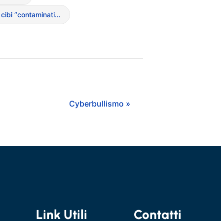
Evitamento cibi “contaminati” o “grassi”
Cyberbullismo »
Link Utili
Contatti