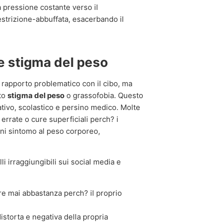
la pressione costante verso il
estrizione-abbuffata, esacerbando il
 stigma del peso
n rapporto problematico con il cibo, ma
tto
stigma del peso
o grassofobia. Questo
ativo, scolastico e persino medico. Molte
rrate o cure superficiali perch? i
gni sintomo al peso corporeo,
li irraggiungibili sui social media e
e mai abbastanza perch? il proprio
storta e negativa della propria