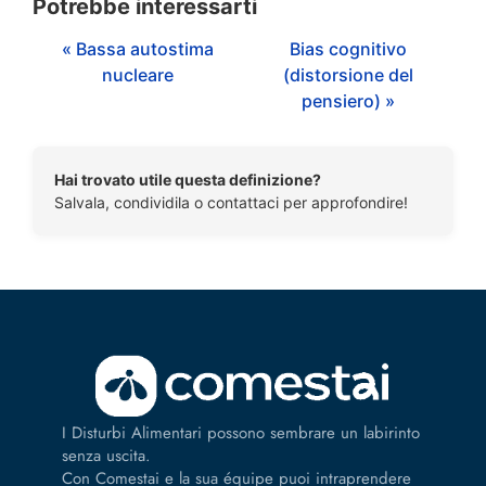
Potrebbe interessarti
« Bassa autostima
Bias cognitivo
nucleare
(distorsione del
pensiero) »
Hai trovato utile questa definizione?
Salvala, condividila o contattaci per approfondire!
I Disturbi Alimentari possono sembrare un labirinto
senza uscita.
Con Comestai e la sua équipe puoi intraprendere