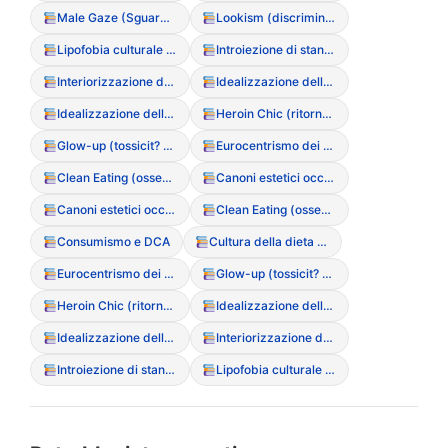
Male Gaze (Sguardo maschile e oggettivazione)
Lookism (discriminazione basata sull’aspetto)
Lipofobia culturale (paura dei grassi)
Introiezione di standard estetici
Interiorizzazione dello stigma di peso
Idealizzazione della magrezza (Media)
Idealizzazione della magrezza
Heroin Chic (ritorno dei trend estetici anni ’90)
Glow-up (tossicit? della trasformazione fisica rapida)
Eurocentrismo dei canoni estetici
Clean Eating (ossessione culturale per il cibo “puro”)
Canoni estetici occidentali
Canoni estetici occidentali
Clean Eating (ossessione culturale per il cibo “puro”)
Consumismo e DCA
Cultura della dieta (Diet Culture)
Eurocentrismo dei canoni estetici
Glow-up (tossicit? della trasformazione fisica rapida)
Heroin Chic (ritorno dei trend estetici anni ’90)
Idealizzazione della magrezza
Idealizzazione della magrezza (Media)
Interiorizzazione dello stigma di peso
Introiezione di standard estetici
Lipofobia culturale (paura dei grassi)