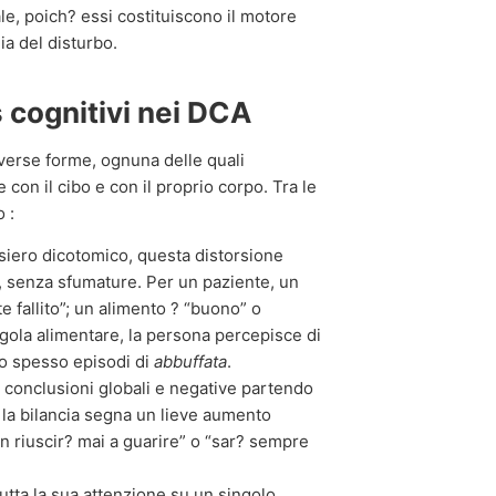
le, poich? essi costituiscono il motore
a del disturbo.
as cognitivi nei DCA
iverse forme, ognuna delle quali
 con il cibo e con il proprio corpo. Tra le
 :
iero dicotomico, questa distorsione
e, senza sfumature. Per un paziente, un
 fallito”; un alimento ? “buono” o
egola alimentare, la persona percepisce di
do spesso episodi di
abbuffata
.
e conclusioni globali e negative partendo
 la bilancia segna un lieve aumento
n riuscir? mai a guarire” o “sar? sempre
utta la sua attenzione su un singolo