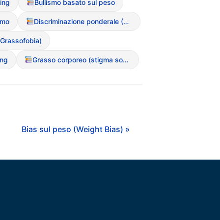
ing
Bullismo basato sul peso
smo
Discriminazione ponderale (Sizeism)
(Grassofobia)
ing
Grasso corporeo (stigma sociale)
Bias sul peso (Weight Bias) »