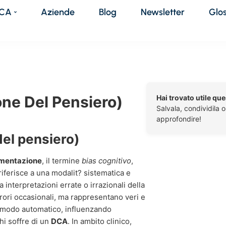
DCA
Aziende
Blog
Newsletter
Glo
one Del Pensiero)
Hai trovato utile qu
Salvala, condividila 
approfondire!
del pensiero)
limentazione
, il termine
bias cognitivo
,
iferisce a una modalit? sistematica e
 interpretazioni errate o irrazionali della
rori occasionali, ma rappresentano veri e
in modo automatico, influenzando
i soffre di un
DCA
. In ambito clinico,