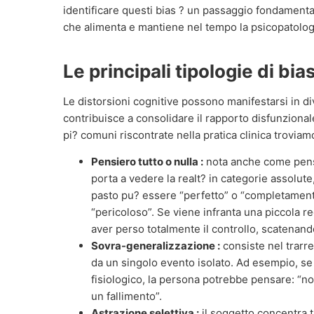
identificare questi bias ? un passaggio fondamenta
che alimenta e mantiene nel tempo la psicopatologi
Le principali tipologie di bi
Le distorsioni cognitive possono manifestarsi in d
contribuisce a consolidare il rapporto disfunzionale
pi? comuni riscontrate nella pratica clinica troviamo
Pensiero tutto o nulla :
nota anche come pens
porta a vedere la realt? in categorie assolut
pasto pu? essere “perfetto” o “completamente
“pericoloso”. Se viene infranta una piccola r
aver perso totalmente il controllo, scatenan
Sovra-generalizzazione :
consiste nel trarr
da un singolo evento isolato. Ad esempio, se
fisiologico, la persona potrebbe pensare: “no
un fallimento”.
Astrazione selettiva :
il soggetto concentra t