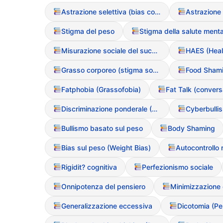
Astrazione selettiva (bias cognitivo)
Stigma del peso
Stigma della salute menta
Misurazione sociale del successo (basata sul peso)
Grasso corporeo (stigma sociale)
Food Sham
Fatphobia (Grassofobia)
Discriminazione ponderale (Sizeism)
Cyberbulli
Bullismo basato sul peso
Body Shaming
Bias sul peso (Weight Bias)
Autocontrollo 
Rigidit? cognitiva
Perfezionismo sociale
Onnipotenza del pensiero
Minimizzazione d
Generalizzazione eccessiva