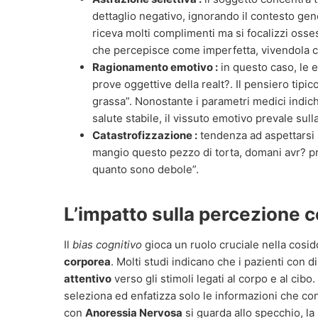
dettaglio negativo, ignorando il contesto ge
riceva molti complimenti ma si focalizzi oss
che percepisce come imperfetta, vivendola c
Ragionamento emotivo :
in questo caso, le
prove oggettive della realt?. Il pensiero tipi
grassa”. Nonostante i parametri medici indic
salute stabile, il vissuto emotivo prevale sulla 
Catastrofizzazione :
tendenza ad aspettarsi s
mangio questo pezzo di torta, domani avr? pre
quanto sono debole”.
L’impatto sulla percezione 
Il
bias cognitivo
gioca un ruolo cruciale nella cosi
corporea
. Molti studi indicano che i pazienti con 
attentivo
verso gli stimoli legati al corpo e al cibo
seleziona ed enfatizza solo le informazioni che c
con
Anoressia Nervosa
si guarda allo specchio, la