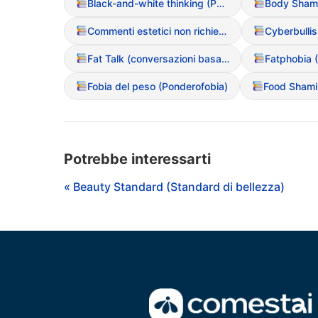
Black-and-white thinking (Pensiero tutto o nulla)
Body Sham
Commenti estetici non richiesti
Cyberbulli
Fat Talk (conversazioni basate sul disprezzo del grasso)
Fatphobia 
Fobia del peso (Ponderofobia)
Food Sham
Potrebbe interessarti
« Beauty Standard (Standard di bellezza)