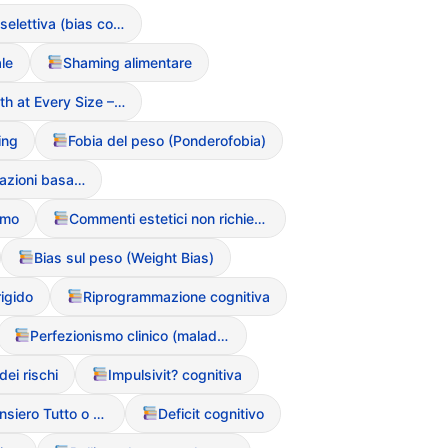
Astrazione selettiva (bias cognitivo)
le
Shaming alimentare
HAES (Health at Every Size – Movimento culturale)
ing
Fobia del peso (Ponderofobia)
Fat Talk (conversazioni basate sul disprezzo del grasso)
smo
Commenti estetici non richiesti
Bias sul peso (Weight Bias)
rigido
Riprogrammazione cognitiva
Perfezionismo clinico (maladattivo)
ei rischi
Impulsivit? cognitiva
Dicotomia (Pensiero Tutto o Nulla)
Deficit cognitivo