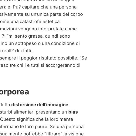
nerale. Pu? capitare che una persona
essivamente su un’unica parte del corpo
ome una catastrofe estetica.
 emozioni vengono interpretate come
co ?: “mi sento grassa, quindi sono
hino un sottopeso o una condizione di
realt? dei fatti.
empre il peggior risultato possibile. “Se
so tre chili e tutti si accorgeranno di
corporea
ddetta
distorsione dell’immagine
disturbi alimentari presentano un
bias
. Questo significa che la loro mente
onfermano le loro paure. Se una persona
 sua mente potrebbe “filtrare” la visione