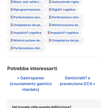
Black-and-white thinking (Pensiero tutto o nulla)
Autocontrollo rigido
Riprogrammazione cognitiva
Rigidit? cognitiva
Perfezionismo sociale
Perfezionismo clinico (maladattivo)
Onnipotenza del pensiero
Minimizzazione dei rischi
Impulsivit? cognitiva
Impulsivit? cognitiva
Minimizzazione dei rischi
Onnipotenza del pensiero
Perfezionismo clinico (maladattivo)
Potrebbe interessarti
« Gastroparesi
Genitorialit? e
(svuotamento gastrico
prevenzione DCA »
ritardato)
Hai trovato utile questa definizione?