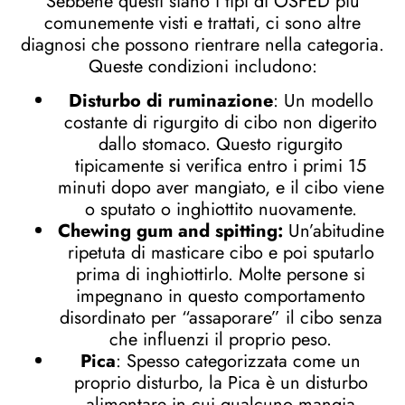
Sebbene questi siano i tipi di OSFED più
comunemente visti e trattati, ci sono altre
diagnosi che possono rientrare nella categoria.
Queste condizioni includono:
Disturbo di ruminazione
: Un modello
costante di rigurgito di cibo non digerito
dallo stomaco. Questo rigurgito
tipicamente si verifica entro i primi 15
minuti dopo aver mangiato, e il cibo viene
o sputato o inghiottito nuovamente.
Chewing gum and spitting:
Un’abitudine
ripetuta di masticare cibo e poi sputarlo
prima di inghiottirlo. Molte persone si
impegnano in questo comportamento
disordinato per “assaporare” il cibo senza
che influenzi il proprio peso.
Pica
: Spesso categorizzata come un
proprio disturbo, la Pica è un disturbo
alimentare in cui qualcuno mangia