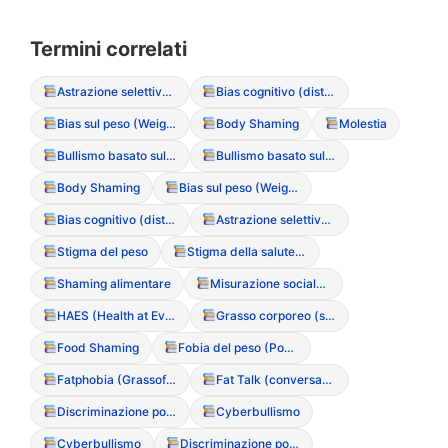
Termini correlati
Astrazione selettiva (bias cognitivo)
Bias cognitivo (distorsione del pensiero)
Bias sul peso (Weight Bias)
Body Shaming
Molestia
Bullismo basato sul peso
Bullismo basato sul peso
Body Shaming
Bias sul peso (Weight Bias)
Bias cognitivo (distorsione del pensiero)
Astrazione selettiva (bias cognitivo)
Stigma del peso
Stigma della salute mentale
Shaming alimentare
Misurazione sociale del successo (basata sul peso)
HAES (Health at Every Size – Movimento culturale)
Grasso corporeo (stigma sociale)
Food Shaming
Fobia del peso (Ponderofobia)
Fatphobia (Grassofobia)
Fat Talk (conversazioni basate sul disprezzo del grasso)
Discriminazione ponderale (Sizeism)
Cyberbullismo
Cyberbullismo
Discriminazione ponderale (Sizeism)