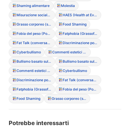
Shaming alimentare
Molestia
Misurazione sociale del successo (basata sul peso)
HAES (Health at Every Size – Movimento culturale)
Grasso corporeo (stigma sociale)
Food Shaming
Fobia del peso (Ponderofobia)
Fatphobia (Grassofobia)
Fat Talk (conversazioni basate sul disprezzo del grasso)
Discriminazione ponderale (Sizeism)
Cyberbullismo
Commenti estetici non richiesti
Bullismo basato sul peso
Bullismo basato sul peso
Commenti estetici non richiesti
Cyberbullismo
Discriminazione ponderale (Sizeism)
Fat Talk (conversazioni basate sul disprezzo del grasso)
Fatphobia (Grassofobia)
Fobia del peso (Ponderofobia)
Food Shaming
Grasso corporeo (stigma sociale)
Potrebbe interessarti