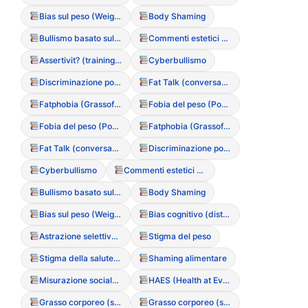
Bias sul peso (Weight Bias)
Body Shaming
Bullismo basato sul peso
Commenti estetici non richiesti
Assertivit? (training di)
Cyberbullismo
Discriminazione ponderale (Sizeism)
Fat Talk (conversazioni basate sul disprezzo del grasso)
Fatphobia (Grassofobia)
Fobia del peso (Ponderofobia)
Fobia del peso (Ponderofobia)
Fatphobia (Grassofobia)
Fat Talk (conversazioni basate sul disprezzo del grasso)
Discriminazione ponderale (Sizeism)
Cyberbullismo
Commenti estetici non richiesti
Bullismo basato sul peso
Body Shaming
Bias sul peso (Weight Bias)
Bias cognitivo (distorsione del pensiero)
Astrazione selettiva (bias cognitivo)
Stigma del peso
Stigma della salute mentale
Shaming alimentare
Misurazione sociale del successo (basata sul peso)
HAES (Health at Every Size – Movimento culturale)
Grasso corporeo (stigma sociale)
Grasso corporeo (stigma sociale)