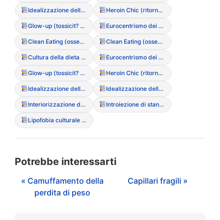
Idealizzazione della magrezza
Heroin Chic (ritorno dei trend estetici anni ’90)
Glow-up (tossicit? della trasformazione fisica rapida)
Eurocentrismo dei canoni estetici
Clean Eating (ossessione culturale per il cibo “puro”)
Clean Eating (ossessione culturale per il cibo “puro”)
Cultura della dieta (Diet Culture)
Eurocentrismo dei canoni estetici
Glow-up (tossicit? della trasformazione fisica rapida)
Heroin Chic (ritorno dei trend estetici anni ’90)
Idealizzazione della magrezza
Idealizzazione della magrezza (Media)
Interiorizzazione dello stigma di peso
Introiezione di standard estetici
Lipofobia culturale (paura dei grassi)
Potrebbe interessarti
« Camuffamento della
Capillari fragili »
perdita di peso