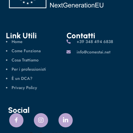
Link Utili
Contatti
Home
‪+39 348 494 6838
Come Funziona
info@comestai.net
Cosa Trattiamo
Per i professionisti
È un DCA?
Privacy Policy
Social