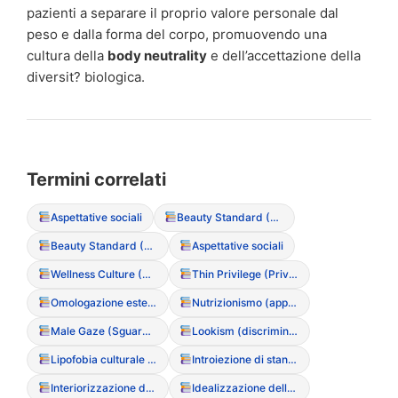
pazienti a separare il proprio valore personale dal
peso e dalla forma del corpo, promuovendo una
cultura della
body neutrality
e dell’accettazione della
diversit? biologica.
Termini correlati
Aspettative sociali
Beauty Standard (Standard di bellezza)
Beauty Standard (Standard di bellezza)
Aspettative sociali
Wellness Culture (Cultura del benessere come copertura per DCA)
Thin Privilege (Privilegio della magrezza)
Omologazione estetica
Nutrizionismo (approccio riduzionista al cibo)
Male Gaze (Sguardo maschile e oggettivazione)
Lookism (discriminazione basata sull’aspetto)
Lipofobia culturale (paura dei grassi)
Introiezione di standard estetici
Interiorizzazione dello stigma di peso
Idealizzazione della magrezza (Media)