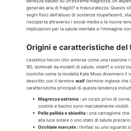
bellezza basato su un’estrema magrezza, un aspet
generale aria di fragilit? e trascuratezza. Questo st
segni fisici dell’abuso di sostanze stupefacenti, 
riscoperta attraverso i social media e le nuove te
implicazioni per la salute mentale e l’immagine co
Origini e caratteristiche de
L’estetica heroin chic emerse come una reazione ra
’80, dominati da modelli di salute, vitalit? e corpi ton
iconiche come la modella Kate Moss divennero il 
descritto con il termine
waif
(termine inglese che i
caratteristiche principali di questa tendenza includ
Magrezza estrema :
un corpo privo di curve,
costole e bacino sono marcatamente visibili.
Pelle pallida e sbiadita :
una carnagione che 
alla luce solare o uno stato di salute precario
Occhiaie marcate :
l’enfasi su uno sguardo s