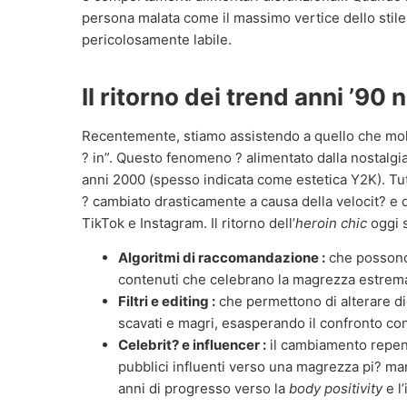
persona malata come il massimo vertice dello stile,
pericolosamente labile.
Il ritorno dei trend anni ’90 n
Recentemente, stiamo assistendo a quello che molti 
? in”. Questo fenomeno ? alimentato dalla nostalgia
anni 2000 (spesso indicata come estetica Y2K). Tutta
? cambiato drasticamente a causa della velocit? e d
TikTok e Instagram. Il ritorno dell’
heroin chic
oggi s
Algoritmi di raccomandazione :
che possono 
contenuti che celebrano la magrezza estrema 
Filtri e editing :
che permettono di alterare di
scavati e magri, esasperando il confronto con 
Celebrit? e influencer :
il cambiamento repent
pubblici influenti verso una magrezza pi? ma
anni di progresso verso la
body positivity
e l’