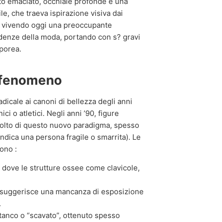
to emaciato, occhiaie profonde e una
ile, che traeva ispirazione visiva dai
sta vivendo oggi una preoccupante
ndenze della moda, portando con s? gravi
rporea.
l fenomeno
dicale ai canoni di bellezza degli anni
ici o atletici. Negli anni ’90, figure
volto di questo nuovo paradigma, spesso
ndica una persona fragile o smarrita). Le
ono :
 dove le strutture ossee come clavicole,
suggerisce una mancanza di esposizione
.
tanco o “scavato”, ottenuto spesso