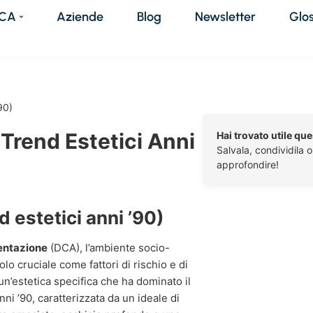
DCA
Aziende
Blog
Newsletter
Glo
90)
 Trend Estetici Anni
Hai trovato utile qu
Salvala, condividila 
approfondire!
d estetici anni ’90)
mentazione
(DCA), l’ambiente socio-
lo cruciale come fattori di rischio e di
 un’estetica specifica che ha dominato il
ni ’90, caratterizzata da un ideale di