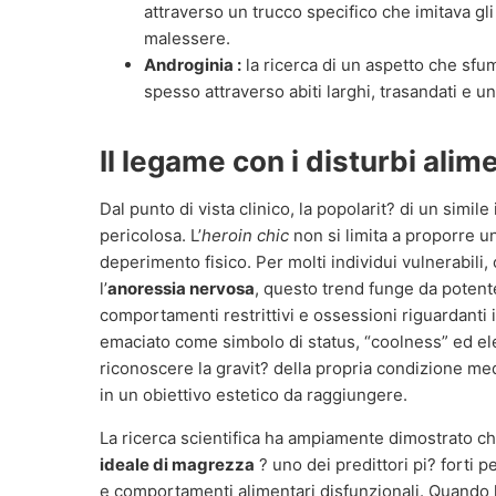
attraverso un trucco specifico che imitava gli
malessere.
Androginia :
la ricerca di un aspetto che sfum
spesso attraverso abiti larghi, trasandati e un
Il legame con i disturbi alim
Dal punto di vista clinico, la popolarit? di un simi
pericolosa. L’
heroin chic
non si limita a proporre un
deperimento fisico. Per molti individui vulnerabili,
l’
anoressia nervosa
, questo trend funge da poten
comportamenti restrittivi e ossessioni riguardanti 
emaciato come simbolo di status, “coolness” ed eleg
riconoscere la gravit? della propria condizione me
in un obiettivo estetico da raggiungere.
La ricerca scientifica ha ampiamente dimostrato che
ideale di magrezza
? uno dei predittori pi? forti 
e comportamenti alimentari disfunzionali. Quando 