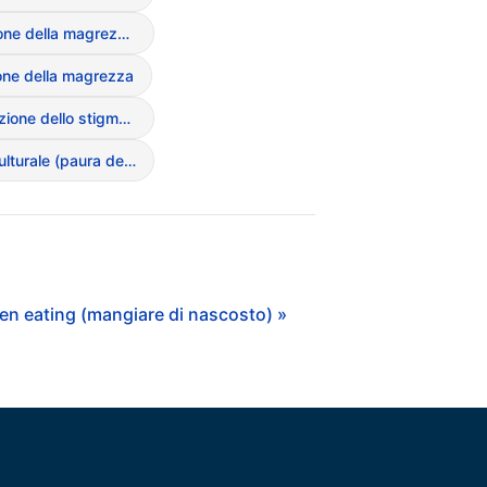
Idealizzazione della magrezza (Media)
one della magrezza
Interiorizzazione dello stigma di peso
Lipofobia culturale (paura dei grassi)
en eating (mangiare di nascosto) »