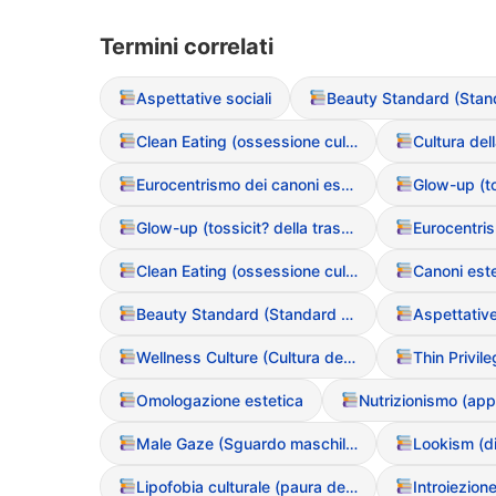
Termini correlati
Aspettative sociali
Clean Eating (ossessione culturale per il cibo “puro”)
Eurocentrismo dei canoni estetici
Glow-up (tossicit? della trasformazione fisica rapida)
Clean Eating (ossessione culturale per il cibo “puro”)
Canoni este
Beauty Standard (Standard di bellezza)
Aspettative
Wellness Culture (Cultura del benessere come copertura per DCA)
Omologazione estetica
Male Gaze (Sguardo maschile e oggettivazione)
Lipofobia culturale (paura dei grassi)