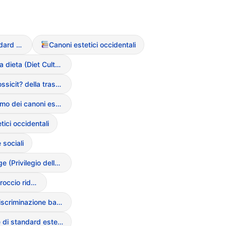
Beauty Standard (Standard di bellezza)
Canoni estetici occidentali
Cultura della dieta (Diet Culture)
Glow-up (tossicit? della trasformazione fisica rapida)
Eurocentrismo dei canoni estetici
tici occidentali
 sociali
Thin Privilege (Privilegio della magrezza)
Nutrizionismo (approccio riduzionista al cibo)
Lookism (discriminazione basata sull’aspetto)
Introiezione di standard estetici