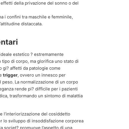
 effetti della privazione del sonno o del
a i confini tra maschile e femminile,
’attitudine distaccata.
entari
le ideale estetico ? estremamente
 tipo di corpo, ma glorifica uno stato di
 o gi? affetti da patologie come
te
trigger
, ovvero un innesco per
il peso. La normalizzazione di un corpo
anza rende pi? difficile per i pazienti
dica, trasformando un sintomo di malattia
 l’interiorizzazione del cosiddetto
per lo sviluppo di insoddisfazione corporea
la societ? promuove l’aspetto di una