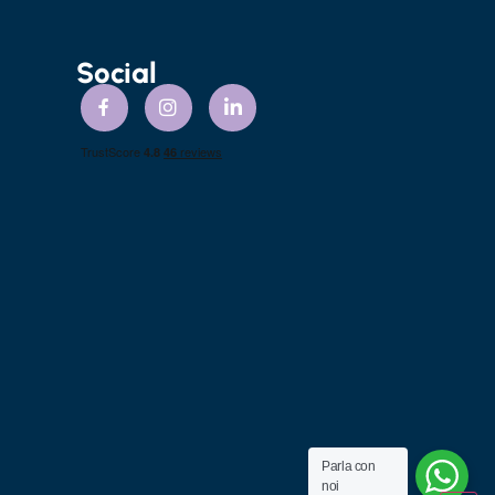
Social
Parla con
noi