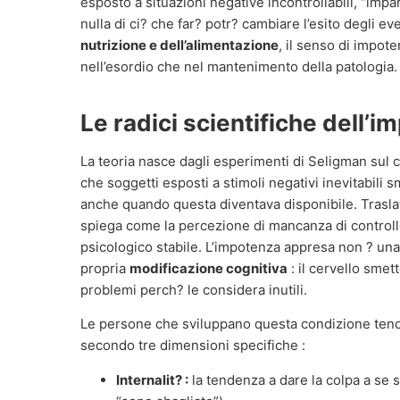
esposto a situazioni negative incontrollabili, “imp
nulla di ci? che far? potr? cambiare l’esito degli ev
nutrizione e dell’alimentazione
, il senso di impot
nell’esordio che nel mantenimento della patologia.
Le radici scientifiche dell’
La teoria nasce dagli esperimenti di Seligman sul
che soggetti esposti a stimoli negativi inevitabili 
anche quando questa diventava disponibile. Trasl
spiega come la percezione di mancanza di controllo
psicologico stabile. L’impotenza appresa non ? un
propria
modificazione cognitiva
: il cervello smet
problemi perch? le considera inutili.
Le persone che sviluppano questa condizione tendo
secondo tre dimensioni specifiche :
Internalit? :
la tendenza a dare la colpa a se s