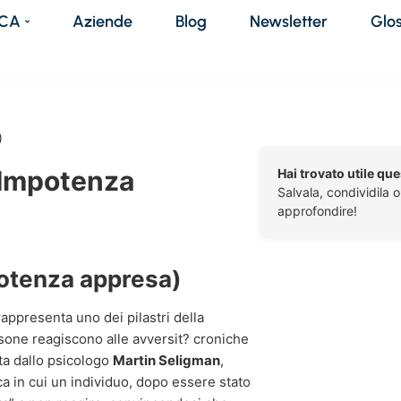
DCA
Aziende
Blog
Newsletter
Glo
)
 Impotenza
Hai trovato utile qu
Salvala, condividila 
approfondire!
otenza appresa)
 rappresenta uno dei pilastri della
one reagiscono alle avversit? croniche
nta dallo psicologo
Martin Seligman
,
a in cui un individuo, dopo essere stato