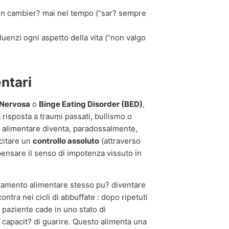
on cambier? mai nel tempo (“sar? sempre
luenzi ogni aspetto della vita (“non valgo
entari
 Nervosa
o
Binge Eating Disorder (BED)
,
risposta a traumi passati, bullismo o
rbo alimentare diventa, paradossalmente,
rcitare un
controllo assoluto
(attraverso
mpensare il senso di impotenza vissuto in
ortamento alimentare stesso pu? diventare
ntra nei cicli di abbuffate : dopo ripetuti
il paziente cade in uno stato di
 capacit? di guarire. Questo alimenta una