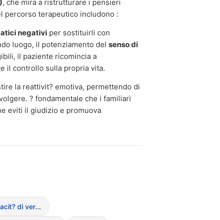
)
, che mira a ristrutturare i pensieri
del percorso terapeutico includono :
atici negativi
per sostituirli con
condo luogo, il potenziamento del
senso di
ibili, il paziente ricomincia a
l controllo sulla propria vita.
tire la reattivit? emotiva, permettendo di
volgere. ? fondamentale che i familiari
e eviti il giudizio e promuova
Alessitimia (incapacit? di verbalizzare le emozioni)