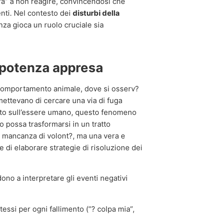
ara” a non reagire, convincendosi che
enti. Nel contesto dei
disturbi della
enza gioca un ruolo cruciale sia
impotenza appresa
 comportamento animale, dove si osserv?
smettevano di cercare una via di fuga
ato sull’essere umano, questo fenomeno
 possa trasformarsi in un tratto
a mancanza di volont?, ma una vera e
te di elaborare strategie di risoluzione dei
no a interpretare gli eventi negativi
tessi per ogni fallimento (“? colpa mia”,