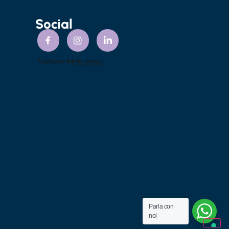
Social
Parla con
noi