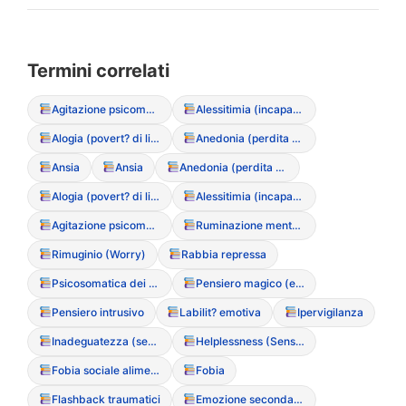
Termini correlati
Agitazione psicomotoria
Alessitimia (incapacit? di verbalizzare le emozioni)
Alogia (povert? di linguaggio)
Anedonia (perdita di interesse/piacere)
Ansia
Ansia
Anedonia (perdita di interesse/piacere)
Alogia (povert? di linguaggio)
Alessitimia (incapacit? di verbalizzare le emozioni)
Agitazione psicomotoria
Ruminazione mentale (Rumination)
Rimuginio (Worry)
Rabbia repressa
Psicosomatica dei disturbi alimentari
Pensiero magico (es: “se mangio questo, succeder? una catastrofe”)
Pensiero intrusivo
Labilit? emotiva
Ipervigilanza
Inadeguatezza (sentimento di)
Helplessness (Senso di impotenza appresa)
Fobia sociale alimentare
Fobia
Flashback traumatici
Emozione secondaria