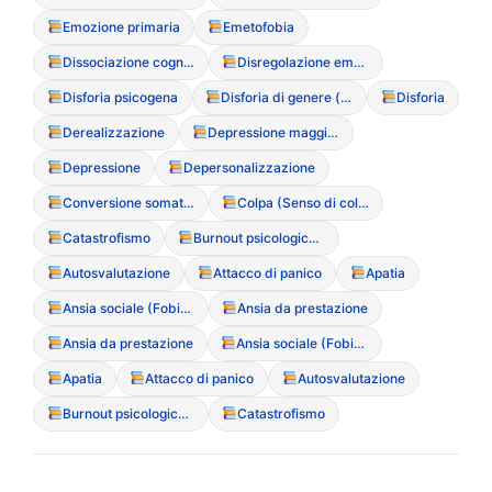
Emozione primaria
Emetofobia
Dissociazione cognitiva
Disregolazione emotiva
Disforia psicogena
Disforia di genere (correlazione con DCA)
Disforia
Derealizzazione
Depressione maggiore
Depressione
Depersonalizzazione
Conversione somatica
Colpa (Senso di colpa post-prandiale)
Catastrofismo
Burnout psicologico (Esaurimento emotivo)
Autosvalutazione
Attacco di panico
Apatia
Ansia sociale (Fobia sociale)
Ansia da prestazione
Ansia da prestazione
Ansia sociale (Fobia sociale)
Apatia
Attacco di panico
Autosvalutazione
Burnout psicologico (Esaurimento emotivo)
Catastrofismo