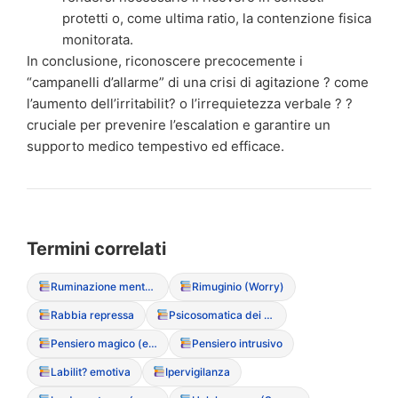
protetti o, come ultima ratio, la contenzione fisica
monitorata.
In conclusione, riconoscere precocemente i
“campanelli d’allarme” di una crisi di agitazione ? come
l’aumento dell’irritabilit? o l’irrequietezza verbale ? ?
cruciale per prevenire l’escalation e garantire un
supporto medico tempestivo ed efficace.
Termini correlati
Ruminazione mentale (Rumination)
Rimuginio (Worry)
Rabbia repressa
Psicosomatica dei disturbi alimentari
Pensiero magico (es: “se mangio questo, succeder? una catastrofe”)
Pensiero intrusivo
Labilit? emotiva
Ipervigilanza