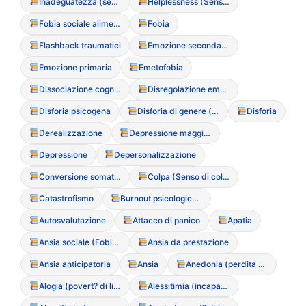
Inadeguatezza (sentimento di)
Helplessness (Senso di impotenza appresa)
Fobia sociale alimentare
Fobia
Flashback traumatici
Emozione secondaria
Emozione primaria
Emetofobia
Dissociazione cognitiva
Disregolazione emotiva
Disforia psicogena
Disforia di genere (correlazione con DCA)
Disforia
Derealizzazione
Depressione maggiore
Depressione
Depersonalizzazione
Conversione somatica
Colpa (Senso di colpa post-prandiale)
Catastrofismo
Burnout psicologico (Esaurimento emotivo)
Autosvalutazione
Attacco di panico
Apatia
Ansia sociale (Fobia sociale)
Ansia da prestazione
Ansia anticipatoria
Ansia
Anedonia (perdita di interesse/piacere)
Alogia (povert? di linguaggio)
Alessitimia (incapacit? di verbalizzare le emozioni)