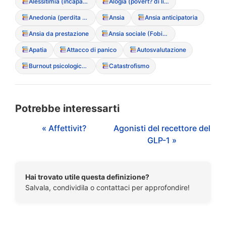
Alessitimia (incapacit? di verbalizzare le emozioni)
Alogia (povert? di linguaggio)
Anedonia (perdita di interesse/piacere)
Ansia
Ansia anticipatoria
Ansia da prestazione
Ansia sociale (Fobia sociale)
Apatia
Attacco di panico
Autosvalutazione
Burnout psicologico (Esaurimento emotivo)
Catastrofismo
Potrebbe interessarti
« Affettivit?
Agonisti del recettore del
GLP-1 »
Hai trovato utile questa definizione?
Salvala, condividila o contattaci per approfondire!