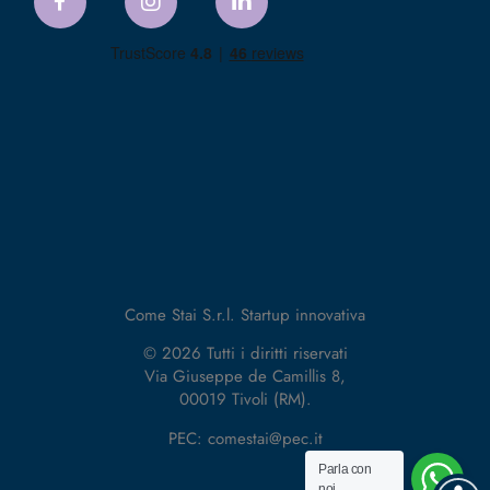
Come Stai S.r.l. Startup innovativa
© 2026 Tutti i diritti riservati
Via Giuseppe de Camillis 8,
00019 Tivoli (RM).
PEC: comestai@pec.it
Parla con
noi