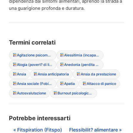
dipendenza dai sintomi alimentari, aprendo la strada a
una guarigione profonda e duratura.
Termini correlati
Agitazione psicomotoria
Alessitimia (incapacit? di verbalizzare le emozioni)
Alogia (povert? di linguaggio)
Anedonia (perdita di interesse/piacere)
Ansia
Ansia anticipatoria
Ansia da prestazione
Ansia sociale (Fobia sociale)
Apatia
Attacco di panico
Autosvalutazione
Burnout psicologico (Esaurimento emotivo)
Potrebbe interessarti
« Fitspiration (Fitspo)
Flessibilit? alimentare »