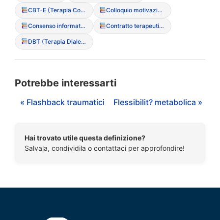
CBT-E (Terapia Cognitivo Comportamentale Migliorata)
Colloquio motivazionale
Consenso informato (particolarit? nei minori)
Contratto terapeutico
DBT (Terapia Dialettico Comportamentale)
Potrebbe interessarti
« Flashback traumatici
Flessibilit? metabolica »
Hai trovato utile questa definizione?
Salvala, condividila o contattaci per approfondire!