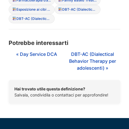
Farmacoterapia d’appoggio
Family Based Treatment (FBT – Modello Maudsley)
Esposizione ai cibi temuti (Exposure therapy)
DBT-AC (Dialectical Behavior Therapy per adolescenti)
DBT-AC (Dialectical Behavior Therapy per adolescenti)
Potrebbe interessarti
« Day Service DCA
DBT-AC (Dialectical
Behavior Therapy per
adolescenti) »
Hai trovato utile questa definizione?
Salvala, condividila o contattaci per approfondire!