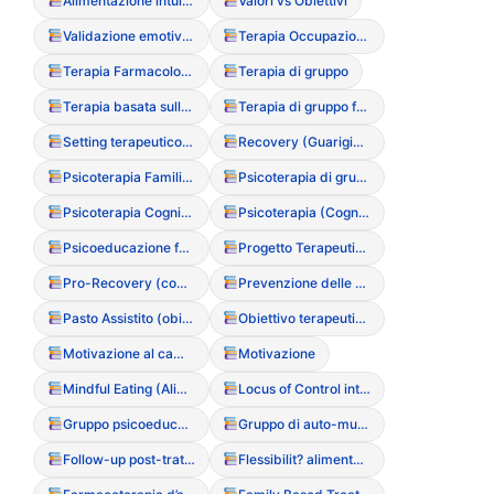
Alimentazione intuitiva (Intuitive Eating)
Valori vs Obiettivi
Validazione emotiva (tecnica di)
Terapia Occupazionale
Terapia Farmacologica
Terapia di gruppo
Terapia basata sulla compassione (CFT)
Terapia di gruppo focalizzata sul corpo
Setting terapeutico (definizione e confini)
Recovery (Guarigione come processo multidimensionale)
Psicoterapia Familiare Sistemica
Psicoterapia di gruppo
Psicoterapia Cognitivo-Interpersonale
Psicoterapia (Cognitivo-Comportamentale, Familiare, Psicoanalitica)
Psicoeducazione familiare
Progetto Terapeutico Riabilitativo Personalizzato (PTRP)
Pro-Recovery (comunit? positive)
Prevenzione delle ricadute (Relapse prevention)
Pasto Assistito (obiettivi e conduzione)
Obiettivo terapeutico SMART
Motivazione al cambiamento (Stadi di Prochaska)
Motivazione
Mindful Eating (Alimentazione consapevole)
Locus of Control interno/esterno
Gruppo psicoeducazionale
Gruppo di auto-mutuo aiuto
Follow-up post-trattamento
Flessibilit? alimentare