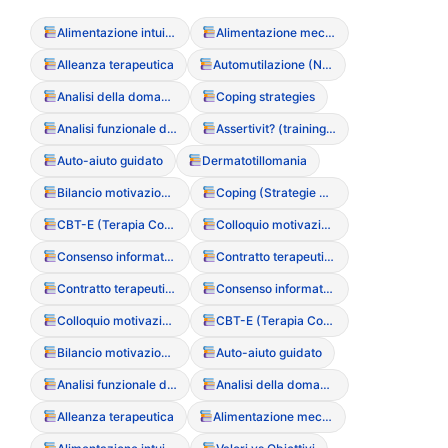
Alimentazione intuitiva (Intuitive Eating)
Alimentazione meccanica
Alleanza terapeutica
Automutilazione (NSSI – Non-Suicidal Self-Injury)
Analisi della domanda
Coping strategies
Analisi funzionale del sintomo
Assertivit? (training di)
Auto-aiuto guidato
Dermatotillomania
Bilancio motivazionale
Coping (Strategie di adattamento)
CBT-E (Terapia Cognitivo Comportamentale Migliorata)
Colloquio motivazionale
Consenso informato (particolarit? nei minori)
Contratto terapeutico
Contratto terapeutico
Consenso informato (particolarit? nei minori)
Colloquio motivazionale
CBT-E (Terapia Cognitivo Comportamentale Migliorata)
Bilancio motivazionale
Auto-aiuto guidato
Analisi funzionale del sintomo
Analisi della domanda
Alleanza terapeutica
Alimentazione meccanica