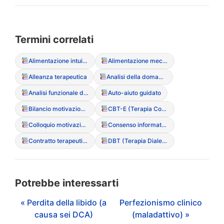
Termini correlati
Alimentazione intuitiva (Intuitive Eating)
Alimentazione meccanica
Alleanza terapeutica
Analisi della domanda
Analisi funzionale del sintomo
Auto-aiuto guidato
Bilancio motivazionale
CBT-E (Terapia Cognitivo Comportamentale Migliorata)
Colloquio motivazionale
Consenso informato (particolarit? nei minori)
Contratto terapeutico
DBT (Terapia Dialettico Comportamentale)
Potrebbe interessarti
« Perdita della libido (a
Perfezionismo clinico
causa sei DCA)
(maladattivo) »