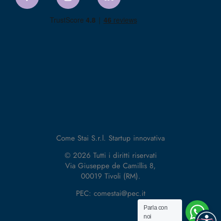
Come Stai S.r.l. Startup innovativa
© 2026 Tutti i diritti riservati
Via Giuseppe de Camillis 8,
00019 Tivoli (RM).
PEC: comestai@pec.it
Parla con
noi