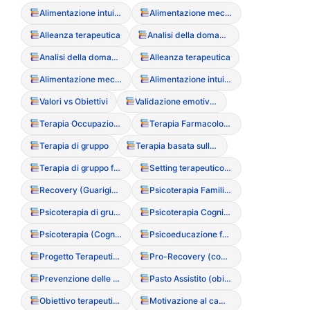
Alimentazione intuitiva (Intuitive Eating)
Alimentazione meccanica
Alleanza terapeutica
Analisi della domanda
Analisi della domanda
Alleanza terapeutica
Alimentazione meccanica
Alimentazione intuitiva (Intuitive Eating)
Valori vs Obiettivi
Validazione emotiva (tecnica di)
Terapia Occupazionale
Terapia Farmacologica
Terapia di gruppo
Terapia basata sulla compassione (CFT)
Terapia di gruppo focalizzata sul corpo
Setting terapeutico (definizione e confini)
Recovery (Guarigione come processo multidimensionale)
Psicoterapia Familiare Sistemica
Psicoterapia di gruppo
Psicoterapia Cognitivo-Interpersonale
Psicoterapia (Cognitivo-Comportamentale, Familiare, Psicoanalitica)
Psicoeducazione familiare
Progetto Terapeutico Riabilitativo Personalizzato (PTRP)
Pro-Recovery (comunit? positive)
Prevenzione delle ricadute (Relapse prevention)
Pasto Assistito (obiettivi e conduzione)
Obiettivo terapeutico SMART
Motivazione al cambiamento (Stadi di Prochaska)