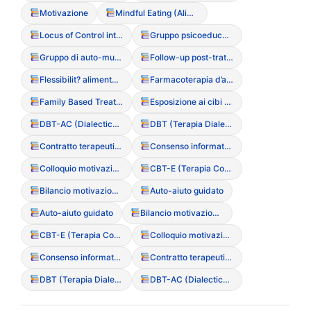
Motivazione
Mindful Eating (Alimentazione consapevole)
Locus of Control interno/esterno
Gruppo psicoeducazionale
Gruppo di auto-mutuo aiuto
Follow-up post-trattamento
Flessibilit? alimentare
Farmacoterapia d’appoggio
Family Based Treatment (FBT – Modello Maudsley)
Esposizione ai cibi temuti (Exposure therapy)
DBT-AC (Dialectical Behavior Therapy per adolescenti)
DBT (Terapia Dialettico Comportamentale)
Contratto terapeutico
Consenso informato (particolarit? nei minori)
Colloquio motivazionale
CBT-E (Terapia Cognitivo Comportamentale Migliorata)
Bilancio motivazionale
Auto-aiuto guidato
Auto-aiuto guidato
Bilancio motivazionale
CBT-E (Terapia Cognitivo Comportamentale Migliorata)
Colloquio motivazionale
Consenso informato (particolarit? nei minori)
Contratto terapeutico
DBT (Terapia Dialettico Comportamentale)
DBT-AC (Dialectical Behavior Therapy per adolescenti)