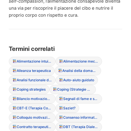
self-compassion
, l’alimentazione consapevole diventa
una via per riscoprire il piacere del cibo e nutrire il
proprio corpo con rispetto e cura.
Termini correlati
Alimentazione intuitiva (Intuitive Eating)
Alimentazione meccanica
Alleanza terapeutica
Analisi della domanda
Analisi funzionale del sintomo
Auto-aiuto guidato
Coping strategies
Coping (Strategie di adattamento)
Bilancio motivazionale
Segnali di fame e saziet?
CBT-E (Terapia Cognitivo Comportamentale Migliorata)
Saziet?
Colloquio motivazionale
Consenso informato (particolarit? nei minori)
Contratto terapeutico
DBT (Terapia Dialettico Comportamentale)