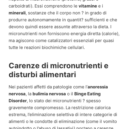
carboidrati). Essi comprendono le
vitamine
e i
minerali
, sostanze che il corpo non ? in grado di
produrre autonomamente in quantit? sufficienti e che
devono quindi essere assunte attraverso la dieta. I
micronutrienti non forniscono energia diretta (calorie),
ma agiscono come catalizzatori essenziali per quasi
tutte le reazioni biochimiche cellulari.
Carenze di micronutrienti e
disturbi alimentari
Nei pazienti affetti da patologie come l’
anoressia
nervosa
, la
bulimia nervosa
o il
Binge Eating
Disorder
, lo stato dei micronutrienti ? spesso
gravemente compromesso. La restrizione calorica
estrema, l’eliminazione selettiva di intere categorie di
alimenti o le condotte di eliminazione (come il vomito
autoindotto o l’abuso di lassativi) portano a carenze