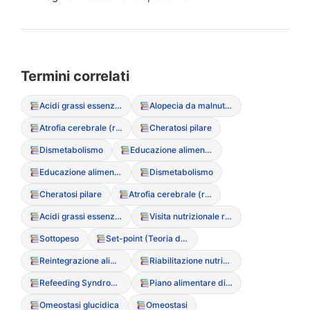
Termini correlati
Acidi grassi essenziali
Alopecia da malnutrizione
Atrofia cerebrale (reversibile)
Cheratosi pilare
Dismetabolismo
Educazione alimentare riabilitativa
Educazione alimentare riabilitativa
Dismetabolismo
Cheratosi pilare
Atrofia cerebrale (reversibile)
Acidi grassi essenziali
Visita nutrizionale riabilitativa
Sottopeso
Set-point (Teoria del peso naturale)
Reintegrazione alimentare
Riabilitazione nutrizionale (fasi della)
Refeeding Syndrome (Sindrome da rialimentazione)
Piano alimentare di riabilitazione
Omeostasi glucidica
Omeostasi