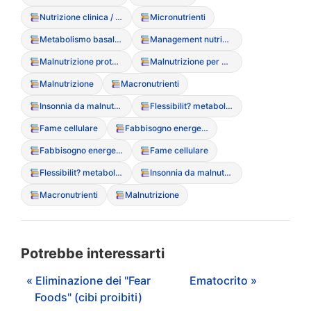
Nutrizione clinica / artificiale (SNG/PEG)
Micronutrienti
Metabolismo basale (BMR)
Management nutrizionale
Malnutrizione proteico-energetica
Malnutrizione per difetto
Malnutrizione
Macronutrienti
Insonnia da malnutrizione
Flessibilit? metabolica
Fame cellulare
Fabbisogno energetico
Fabbisogno energetico
Fame cellulare
Flessibilit? metabolica
Insonnia da malnutrizione
Macronutrienti
Malnutrizione
Potrebbe interessarti
« Eliminazione dei "Fear
Ematocrito »
Foods" (cibi proibiti)