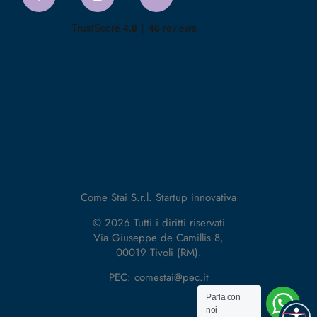
Come Stai S.r.l. Startup innovativa
© 2026 Tutti i diritti riservati
Via Giuseppe de Camillis 8,
00019 Tivoli (RM).
PEC: comestai@pec.it
Parla con
noi