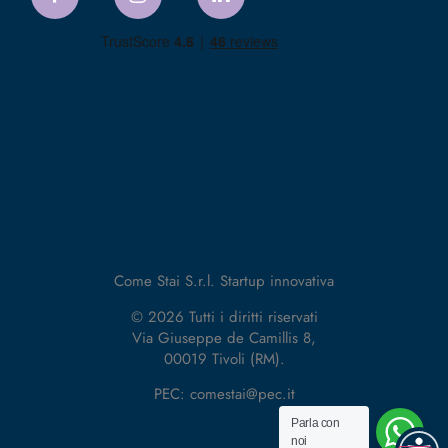
Come Stai S.r.l. Startup innovativa
© 2026 Tutti i diritti riservati
Via Giuseppe de Camillis 8,
00019 Tivoli (RM).
PEC: comestai@pec.it
Parla con
noi