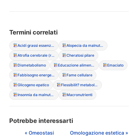
Termini correlati
Acidi grassi essenziali
Alopecia da malnutrizione
Atrofia cerebrale (reversibile)
Cheratosi pilare
Dismetabolismo
Educazione alimentare riabilitativa
Emaciato
Fabbisogno energetico
Fame cellulare
Glicogeno epatico
Flessibilit? metabolica
Insonnia da malnutrizione
Macronutrienti
Potrebbe interessarti
« Omeostasi
Omologazione estetica »