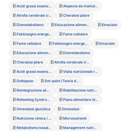
Acidi grassi essenziali
Alopecia da malnutrizione
Atrofia cerebrale (reversibile)
Cheratosi pilare
Dismetabolismo
Educazione alimentare riabilitativa
Emaciato
Fabbisogno energetico
Fame cellulare
Fame cellulare
Fabbisogno energetico
Emaciato
Educazione alimentare riabilitativa
Dismetabolismo
Cheratosi pilare
Atrofia cerebrale (reversibile)
Acidi grassi essenziali
Visita nutrizionale riabilitativa
Sottopeso
Set-point (Teoria del peso naturale)
Reintegrazione alimentare
Riabilitazione nutrizionale (fasi della)
Refeeding Syndrome (Sindrome da rialimentazione)
Piano alimentare di riabilitazione
Omeostasi glucidica
Omeostasi
Nutrizione clinica / artificiale (SNG/PEG)
Micronutrienti
Metabolismo basale (BMR)
Management nutrizionale