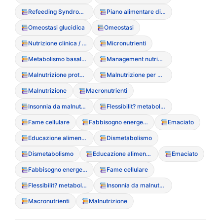
Refeeding Syndrome (Sindrome da rialimentazione)
Piano alimentare di riabilitazione
Omeostasi glucidica
Omeostasi
Nutrizione clinica / artificiale (SNG/PEG)
Micronutrienti
Metabolismo basale (BMR)
Management nutrizionale
Malnutrizione proteico-energetica
Malnutrizione per difetto
Malnutrizione
Macronutrienti
Insonnia da malnutrizione
Flessibilit? metabolica
Fame cellulare
Fabbisogno energetico
Emaciato
Educazione alimentare riabilitativa
Dismetabolismo
Dismetabolismo
Educazione alimentare riabilitativa
Emaciato
Fabbisogno energetico
Fame cellulare
Flessibilit? metabolica
Insonnia da malnutrizione
Macronutrienti
Malnutrizione