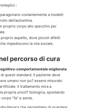
lteplici :
 paragonarsi costantemente a modelli
ollo dell’autostima.
l proprio corpo allo specchio per
ale.
proprio aspetto, dove piccoli difetti
che impediscono la vita sociale.
nel percorso di cura
cognitivo-comportamentale migliorata
di questi standard. Il paziente deve
essere umano non pu? essere misurato
rtificiale. Il trattamento mira a
la propria unicit? biologica, spostando
l corpo “fa” e sente.
dia literacy
che permettano di guardare