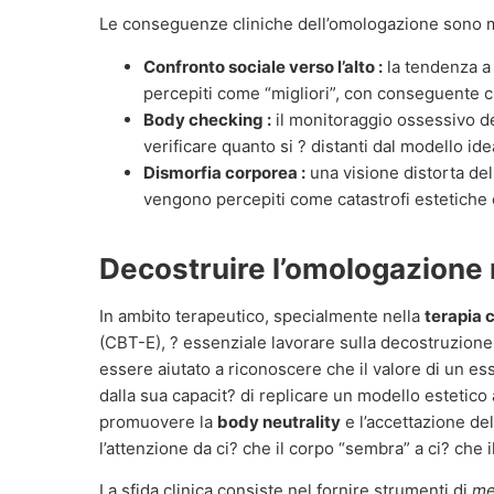
Le conseguenze cliniche dell’omologazione sono mo
Confronto sociale verso l’alto :
la tendenza a
percepiti come “migliori”, con conseguente cr
Body checking :
il monitoraggio ossessivo de
verificare quanto si ? distanti dal modello ide
Dismorfia corporea :
una visione distorta del 
vengono percepiti come catastrofi estetiche 
Decostruire l’omologazione 
In ambito terapeutico, specialmente nella
terapia 
(CBT-E), ? essenziale lavorare sulla decostruzione 
essere aiutato a riconoscere che il valore di un 
dalla sua capacit? di replicare un modello estetico a
promuovere la
body neutrality
e l’accettazione del
l’attenzione da ci? che il corpo “sembra” a ci? che i
La sfida clinica consiste nel fornire strumenti di
me