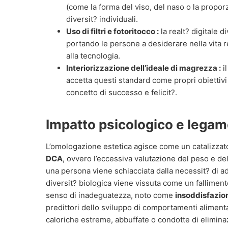
(come la forma del viso, del naso o la proporz
diversit? individuali.
Uso di filtri e fotoritocco :
la realt? digitale d
portando le persone a desiderare nella vita r
alla tecnologia.
Interiorizzazione dell’ideale di magrezza :
il
accetta questi standard come propri obiettivi
concetto di successo e felicit?.
Impatto psicologico e legam
L’omologazione estetica agisce come un catalizzato
DCA
, ovvero l’eccessiva valutazione del peso e del
una persona viene schiacciata dalla necessit? di ad
diversit? biologica viene vissuta come un fallime
senso di inadeguatezza, noto come
insoddisfazio
predittori dello sviluppo di comportamenti alimenta
caloriche estreme, abbuffate o condotte di elimina