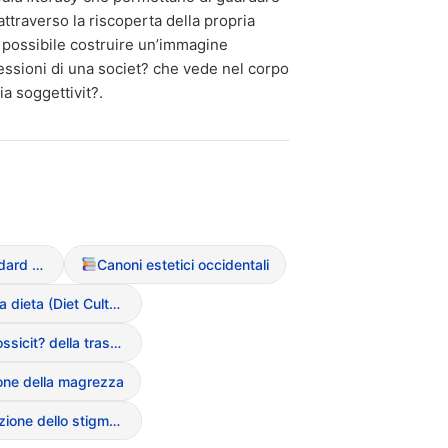
attraverso la riscoperta della propria
 ? possibile costruire un’immagine
essioni di una societ? che vede nel corpo
a soggettivit?.
Beauty Standard (Standard di bellezza)
Canoni estetici occidentali
Cultura della dieta (Diet Culture)
Glow-up (tossicit? della trasformazione fisica rapida)
ione della magrezza
Interiorizzazione dello stigma di peso