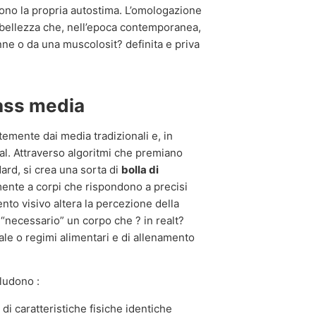
cono la propria autostima. L’omologazione
bellezza che, nell’epoca contemporanea,
ne o da una muscolosit? definita e priva
mass media
emente dai media tradizionali e, in
al. Attraverso algoritmi che premiano
ard, si crea una sorta di
bolla di
ente a corpi che rispondono a precisi
to visivo altera la percezione della
 “necessario” un corpo che ? in realt?
ale o regimi alimentari e di allenamento
cludono :
i caratteristiche fisiche identiche