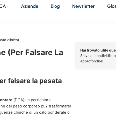
DCA
Aziende
Blog
Newsletter
Glo
ata clinica)
e (per Falsare La
Hai trovato utile qu
Salvala, condividila 
approfondire!
er falsare la pesata
mentare
(DCA), in particolare
one del peso corporeo pu? trasformarsi
eguenze cliniche di un calo ponderale o