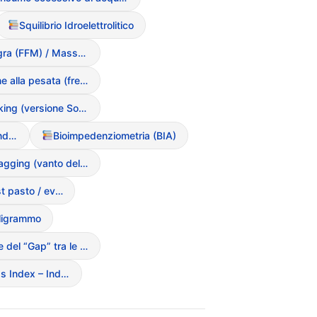
Squilibrio Idroelettrolitico
Massa Magra (FFM) / Massa Grassa (FM)
Compulsione alla pesata (frequenza plurigiornaliera)
Body Checking (versione Social: postare foto per validazione)
BMI (Body Mass Index – Indice di Massa Corporea)
Bioimpedenziometria (BIA)
Ribcage Bragging (vanto delle costole visibili)
Pesata pre e post pasto / evacuazione
lligrammo
Misurazione del “Gap” tra le cosce (Thigh gap)
BMI (Body Mass Index – Indice di Massa Corporea)