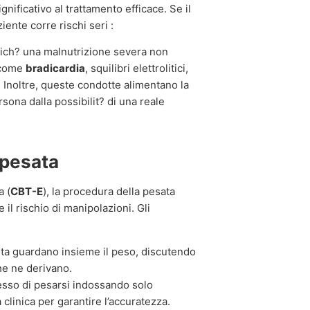
nificativo al trattamento efficace. Se il
ziente corre rischi seri :
ch? una malnutrizione severa non
 come
bradicardia
, squilibri elettrolitici,
o. Inoltre, queste condotte alimentano la
rsona dalla possibilit? di una reale
 pesata
a (
CBT-E
), la procedura della pesata
il rischio di manipolazioni. Gli
euta guardano insieme il peso, discutendo
he ne derivano.
esso di pesarsi indossando solo
a clinica per garantire l’accuratezza.