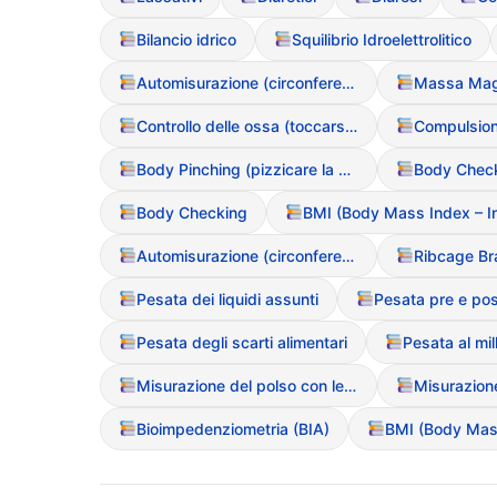
Bilancio idrico
Squilibrio Idroelettrolitico
Automisurazione (circonferenze corporee)
Controllo delle ossa (toccarsi costantemente clavicole o anche)
Body Pinching (pizzicare la pelle per controllare il grasso)
Body Checking
Automisurazione (circonferenze corporee)
Pesata dei liquidi assunti
Pesata degli scarti alimentari
Pesata al mi
Misurazione del polso con le dita
Bioimpedenziometria (BIA)