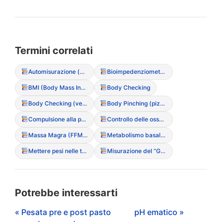
Termini correlati
Automisurazione (circonferenze corporee)
Bioimpedenziometria (BIA)
BMI (Body Mass Index – Indice di Massa Corporea)
Body Checking
Body Checking (versione Social: postare foto per validazione)
Body Pinching (pizzicare la pelle per controllare il grasso)
Compulsione alla pesata (frequenza plurigiornaliera)
Controllo delle ossa (toccarsi costantemente clavicole o anche)
Massa Magra (FFM) / Massa Grassa (FM)
Metabolismo basale (BMR)
Mettere pesi nelle tasche (per falsare la pesata clinica)
Misurazione del “Gap” tra le cosce (Thigh gap)
Potrebbe interessarti
« Pesata pre e post pasto
pH ematico »