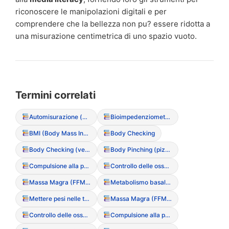
riconoscere le manipolazioni digitali e per
comprendere che la bellezza non pu? essere ridotta a
una misurazione centimetrica di uno spazio vuoto.
Termini correlati
Automisurazione (circonferenze corporee)
Bioimpedenziometria (BIA)
BMI (Body Mass Index – Indice di Massa Corporea)
Body Checking
Body Checking (versione Social: postare foto per validazione)
Body Pinching (pizzicare la pelle per controllare il grasso)
Compulsione alla pesata (frequenza plurigiornaliera)
Controllo delle ossa (toccarsi costantemente clavicole o anche)
Massa Magra (FFM) / Massa Grassa (FM)
Metabolismo basale (BMR)
Mettere pesi nelle tasche (per falsare la pesata clinica)
Massa Magra (FFM) / Massa Grassa (FM)
Controllo delle ossa (toccarsi costantemente clavicole o anche)
Compulsione alla pesata (frequenza plurigiornaliera)