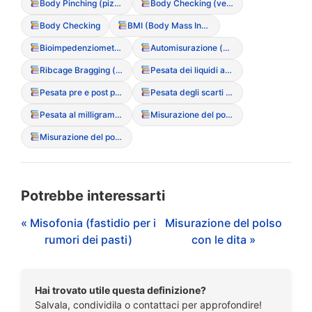
Body Pinching (pizzicare la pelle per controllare il grasso)
Body Checking (versione Social: postare foto per validazione)
Body Checking
BMI (Body Mass Index – Indice di Massa Corporea)
Bioimpedenziometria (BIA)
Automisurazione (circonferenze corporee)
Ribcage Bragging (vanto delle costole visibili)
Pesata dei liquidi assunti
Pesata pre e post pasto / evacuazione
Pesata degli scarti alimentari
Pesata al milligrammo
Misurazione del polso con le dita
Misurazione del polso con le dita
Potrebbe interessarti
« Misofonia (fastidio per i
Misurazione del polso
rumori dei pasti)
con le dita »
Hai trovato utile questa definizione?
Salvala, condividila o contattaci per approfondire!