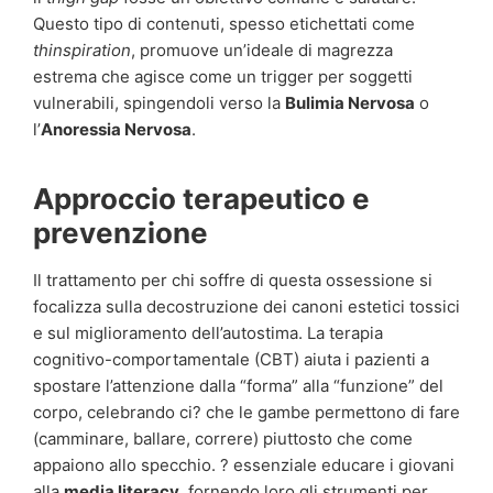
Questo tipo di contenuti, spesso etichettati come
thinspiration
, promuove un’ideale di magrezza
estrema che agisce come un trigger per soggetti
vulnerabili, spingendoli verso la
Bulimia Nervosa
o
l’
Anoressia Nervosa
.
Approccio terapeutico e
prevenzione
Il trattamento per chi soffre di questa ossessione si
focalizza sulla decostruzione dei canoni estetici tossici
e sul miglioramento dell’autostima. La terapia
cognitivo-comportamentale (CBT) aiuta i pazienti a
spostare l’attenzione dalla “forma” alla “funzione” del
corpo, celebrando ci? che le gambe permettono di fare
(camminare, ballare, correre) piuttosto che come
appaiono allo specchio. ? essenziale educare i giovani
alla
media literacy
, fornendo loro gli strumenti per