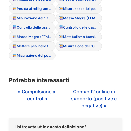
Pesata al milligrammo
Misurazione del polso con le dita
Misurazione del “Gap” tra le cosce (Thigh gap)
Massa Magra (FFM) / Massa Grassa (FM)
Controllo delle ossa (toccarsi costantemente clavicole o anche)
Controllo delle ossa (toccarsi costantemente clavicole o anche)
Massa Magra (FFM) / Massa Grassa (FM)
Metabolismo basale (BMR)
Mettere pesi nelle tasche (per falsare la pesata clinica)
Misurazione del “Gap” tra le cosce (Thigh gap)
Misurazione del polso con le dita
Potrebbe interessarti
« Compulsione al
Comunit? online di
controllo
supporto (positive e
negative) »
Hai trovato utile questa definizione?