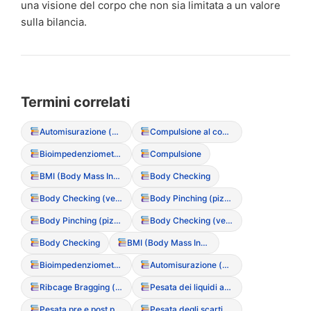
una visione del corpo che non sia limitata a un valore
sulla bilancia.
Termini correlati
Automisurazione (circonferenze corporee)
Compulsione al controllo
Bioimpedenziometria (BIA)
Compulsione
BMI (Body Mass Index – Indice di Massa Corporea)
Body Checking
Body Checking (versione Social: postare foto per validazione)
Body Pinching (pizzicare la pelle per controllare il grasso)
Body Pinching (pizzicare la pelle per controllare il grasso)
Body Checking (versione Social: postare foto per validazione)
Body Checking
BMI (Body Mass Index – Indice di Massa Corporea)
Bioimpedenziometria (BIA)
Automisurazione (circonferenze corporee)
Ribcage Bragging (vanto delle costole visibili)
Pesata dei liquidi assunti
Pesata pre e post pasto / evacuazione
Pesata degli scarti alimentari