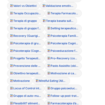
Valori vs Obiettivi
Validazione emotiva (tecnica di)
Terapia Occupazionale
Terapia Farmacologica
Terapia di gruppo
Terapia basata sulla compassione (CFT)
Terapia di gruppo focalizzata sul corpo
Setting terapeutico (definizione e confini)
Recovery (Guarigione come processo multidimensionale)
Psicoterapia Familiare Sistemica
Psicoterapia di gruppo
Psicoterapia Cognitivo-Interpersonale
Psicoterapia (Cognitivo-Comportamentale, Familiare, Psicoanalitica)
Psicoeducazione familiare
Progetto Terapeutico Riabilitativo Personalizzato (PTRP)
Pro-Recovery (comunit? positive)
Prevenzione delle ricadute (Relapse prevention)
Pasto Assistito (obiettivi e conduzione)
Obiettivo terapeutico SMART
Motivazione al cambiamento (Stadi di Prochaska)
Motivazione
Mindful Eating (Alimentazione consapevole)
Locus of Control interno/esterno
Gruppo psicoeducazionale
Gruppo di auto-mutuo aiuto
Follow-up post-trattamento
Flessibilit? alimentare
Farmacoterapia d’appoggio