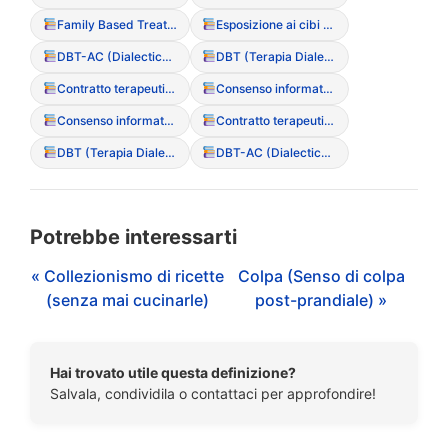
Family Based Treatment (FBT – Modello Maudsley)
Esposizione ai cibi temuti (Exposure therapy)
DBT-AC (Dialectical Behavior Therapy per adolescenti)
DBT (Terapia Dialettico Comportamentale)
Contratto terapeutico
Consenso informato (particolarit? nei minori)
Consenso informato (particolarit? nei minori)
Contratto terapeutico
DBT (Terapia Dialettico Comportamentale)
DBT-AC (Dialectical Behavior Therapy per adolescenti)
Potrebbe interessarti
« Collezionismo di ricette
Colpa (Senso di colpa
(senza mai cucinarle)
post-prandiale) »
Hai trovato utile questa definizione?
Salvala, condividila o contattaci per approfondire!