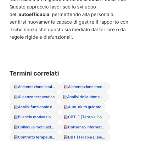
Questo approccio favorisce lo sviluppo
dell’
autoefficacia
, permettendo alla persona di
sentirsi nuovamente capace di gestire il rapporto con
il cibo senza che questo sia mediato dal terrore o da
regole rigide e disfunzionali.
Termini correlati
Alimentazione intuitiva (Intuitive Eating)
Alimentazione meccanica
Alleanza terapeutica
Analisi della domanda
Analisi funzionale del sintomo
Auto-aiuto guidato
Bilancio motivazionale
CBT-E (Terapia Cognitivo Comportamentale Migliorata)
Colloquio motivazionale
Consenso informato (particolarit? nei minori)
Contratto terapeutico
DBT (Terapia Dialettico Comportamentale)