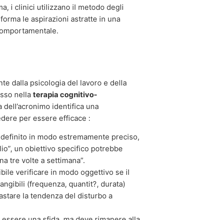
, i clinici utilizzano il metodo degli
forma le aspirazioni astratte in una
comportamentale.
te dalla psicologia del lavoro e della
esso nella
terapia cognitivo-
ra dell’acronimo identifica una
edere per essere efficace :
e definito in modo estremamente preciso,
io”, un obiettivo specifico potrebbe
a tre volte a settimana”.
ile verificare in modo oggettivo se il
tangibili (frequenza, quantit?, durata)
astare la tendenza del disturbo a
e essere una sfida, ma deve rimanere alla