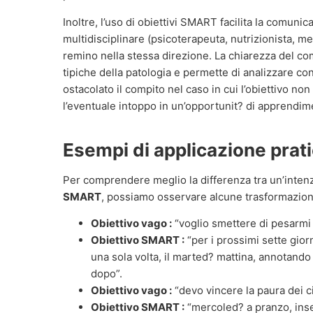
Inoltre, l’uso di obiettivi SMART facilita la comuni
multidisciplinare (psicoterapeuta, nutrizionista, me
remino nella stessa direzione. La chiarezza del com
tipiche della patologia e permette di analizzare c
ostacolato il compito nel caso in cui l’obiettivo n
l’eventuale intoppo in un’opportunit? di apprendime
Esempi di applicazione prat
Per comprendere meglio la differenza tra un’inte
SMART
, possiamo osservare alcune trasformazioni
Obiettivo vago :
“voglio smettere di pesarmi 
Obiettivo SMART :
“per i prossimi sette giorn
una sola volta, il marted? mattina, annotando
dopo”.
Obiettivo vago :
“devo vincere la paura dei cib
Obiettivo SMART :
“mercoled? a pranzo, inse