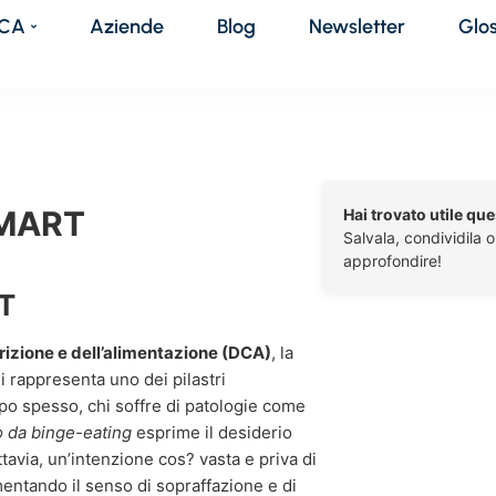
DCA
Aziende
Blog
Newsletter
Glo
SMART
Hai trovato utile qu
Salvala, condividila 
approfondire!
RT
trizione e dell’alimentazione (DCA)
, la
li rappresenta uno dei pilastri
po spesso, chi soffre di patologie come
o da binge-eating
esprime il desiderio
ttavia, un’intenzione cos? vasta e priva di
mentando il senso di sopraffazione e di