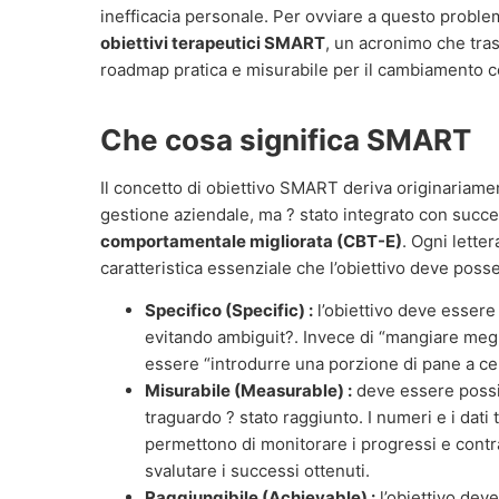
inefficacia personale. Per ovviare a questo problema
obiettivi terapeutici SMART
, un acronimo che tras
roadmap pratica e misurabile per il cambiamento 
Che cosa significa SMART
Il concetto di obiettivo SMART deriva originariamen
gestione aziendale, ma ? stato integrato con succ
comportamentale migliorata (CBT-E)
. Ogni lette
caratteristica essenziale che l’obiettivo deve poss
Specifico (Specific) :
l’obiettivo deve esser
evitando ambiguit?. Invece di “mangiare megl
essere “introdurre una porzione di pane a cen
Misurabile (Measurable) :
deve essere possib
traguardo ? stato raggiunto. I numeri e i dati 
permettono di monitorare i progressi e contr
svalutare i successi ottenuti.
Raggiungibile (Achievable) :
l’obiettivo dev