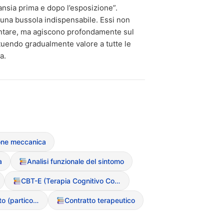
 ansia prima e dopo l’esposizione”.
 una bussola indispensabile. Essi non
ntare, ma agiscono profondamente sul
tuendo gradualmente valore a tutte le
a.
one meccanica
a
Analisi funzionale del sintomo
CBT-E (Terapia Cognitivo Comportamentale Migliorata)
Consenso informato (particolarit? nei minori)
Contratto terapeutico