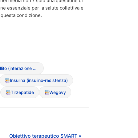
? nei media non ? solo una questione di
e essenziale per la salute collettiva e
n questa condizione.
Diabete mellito (interazione con DCA)
Insulina (insulino-resistenza)
Tirzepatide
Wegovy
Obiettivo terapeutico SMART »