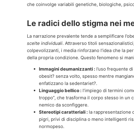
che coinvolge variabili genetiche, biologiche, ps
Le radici dello stigma nei m
La narrazione prevalente tende a semplificare l’ob
scelte individuali
. Attraverso titoli sensazionalisti
colpevolizzanti, i media rinforzano l’idea che la pe
della propria condizione. Questo fenomeno si mani
Immagini deumanizzanti :
l’uso frequente di
obesit? senza volto, spesso mentre mangiano
enfatizzano la sedentariet?.
Linguaggio bellico :
l’impiego di termini come 
troppo”, che trasforma il corpo stesso in un c
nemico da sconfiggere.
Stereotipi caratteriali :
la rappresentazione 
pigri, privi di disciplina o meno intelligenti 
normopeso.