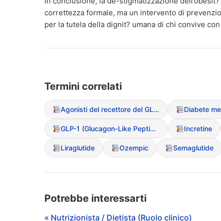
In conclusione, la de-stigmatizzazione dell’obesit
correttezza formale, ma un intervento di prevenzion
per la tutela della dignit? umana di chi convive co
Termini correlati
Agonisti del recettore del GLP-1
GLP-1 (Glucagon-Like Peptide-1)
Incretine
Liraglutide
Ozempic
Semaglutide
Potrebbe interessarti
« Nutrizionista / Dietista (Ruolo clinico)