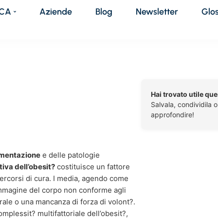
DCA
Aziende
Blog
Newsletter
Glo
Hai trovato utile qu
Salvala, condividila 
approfondire!
limentazione
e delle patologie
iva dell’obesit?
costituisce un fattore
 percorsi di cura. I media, agendo come
’immagine del corpo non conforme agli
ale o una mancanza di forza di volont?.
mplessit? multifattoriale dell’obesit?,