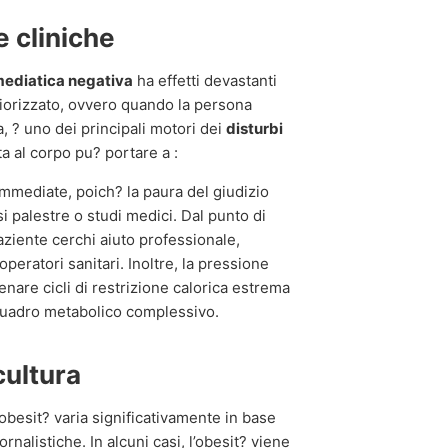
 cliniche
ediatica negativa
ha effetti devastanti
eriorizzato, ovvero quando la persona
a, ? uno dei principali motori dei
disturbi
a al corpo pu? portare a :
mmediate, poich? la paura del giudizio
si palestre o studi medici. Dal punto di
 paziente cerchi aiuto professionale,
peratori sanitari. Inoltre, la pressione
nare cicli di restrizione calorica estrema
 quadro metabolico complessivo.
 cultura
obesit? varia significativamente in base
ornalistiche. In alcuni casi, l’obesit? viene