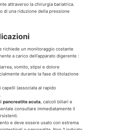
 attraverso la chirurgia bariatrica.
so di una riduzione della pressione
dicazioni
ide richiede un monitoraggio costante
mente a carico dell’apparato digerente :
arrea, vomito, stipsi e dolore
cialmente durante la fase di titolazione
 capelli (associata al rapido
.
di
pancreatite acuta
, calcoli biliari e
amentale consultare immediatamente il
rsistenti.
amento e deve essere usato con estrema
rointestinali o pancreatite. Non ? indicato