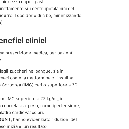
 pienezza dopo i pasti.
rettamente sui centri ipotalamici del
idurre il desiderio di cibo, minimizzando
e
).
nefici clinici
rosa prescrizione medica, per pazienti
 :
degli zuccheri nel sangue, sia in
maci come la metformina o l’insulina.
 Corporea (
IMC
) pari o superiore a 30
on IMC superiore a 27 kg/m_ in
a correlata al peso, come ipertensione,
lattie cardiovascolari.
OUNT
, hanno evidenziato riduzioni del
 iniziale, un risultato