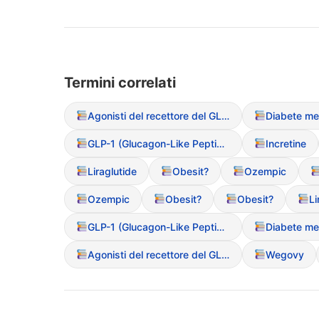
Termini correlati
Agonisti del recettore del GLP-1
GLP-1 (Glucagon-Like Peptide-1)
Incretine
Liraglutide
Obesit?
Ozempic
Ozempic
Obesit?
Obesit?
Li
GLP-1 (Glucagon-Like Peptide-1)
Agonisti del recettore del GLP-1
Wegovy