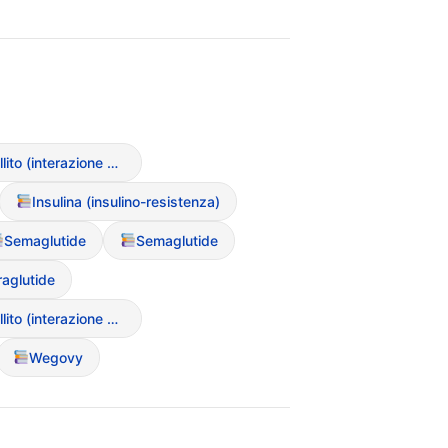
Diabete mellito (interazione con DCA)
Insulina (insulino-resistenza)
Semaglutide
Semaglutide
raglutide
Diabete mellito (interazione con DCA)
Wegovy