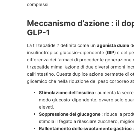
complessi.
Meccanismo d’azione : il do
GLP-1
La tirzepatide ? definita come un
agonista duale
de
insulinotropico glucosio-dipendente (
GIP
) e del p
differenza dei farmaci di precedente generazione c
tirzepatide mima l’azione di due diversi ormoni inc
dall’intestino. Questa duplice azione permette di ott
glicemico che nella riduzione del peso corporeo at
Stimolazione dell’insulina :
aumenta la secrez
modo glucosio-dipendente, ovvero solo quand
elevati.
Soppressione del glucagone :
riduce la prod
stimola il fegato a rilasciare zucchero, miglio
Rallentamento dello svuotamento gastrico :