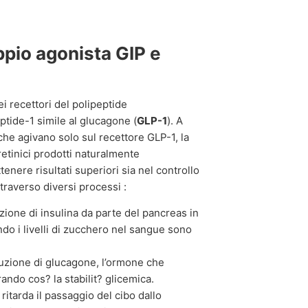
ppio agonista GIP e
i recettori del polipeptide
eptide-1 simile al glucagone (
GLP-1
). A
he agivano solo sul recettore GLP-1, la
retinici prodotti naturalmente
enere risultati superiori sia nel controllo
traverso diversi processi :
ione di insulina da parte del pancreas in
o i livelli di zucchero nel sangue sono
uzione di glucagone, l’ormone che
rando cos? la stabilit? glicemica.
ritarda il passaggio del cibo dallo