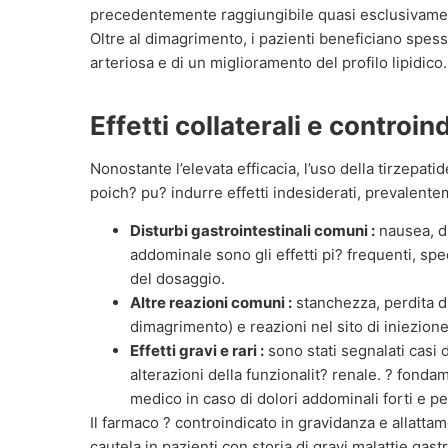
precedentemente raggiungibile quasi esclusivamente
Oltre al dimagrimento, i pazienti beneficiano spes
arteriosa e di un miglioramento del profilo lipidico.
Effetti collaterali e controin
Nonostante l’elevata efficacia, l’uso della tirzepat
poich? pu? indurre effetti indesiderati, prevalente
Disturbi gastrointestinali comuni :
nausea, di
addominale sono gli effetti pi? frequenti, spe
del dosaggio.
Altre reazioni comuni :
stanchezza, perdita di
dimagrimento) e reazioni nel sito di iniezione
Effetti gravi e rari :
sono stati segnalati casi 
alterazioni della funzionalit? renale. ? fond
medico in caso di dolori addominali forti e pe
Il farmaco ? controindicato in gravidanza e allatt
cautela in pazienti con storia di gravi malattie gast