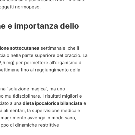
 soggetti normopeso.
e e importanza dello
zione sottocutanea
settimanale, che il
ia o nella parte superiore del braccio. La
2,5 mg) per permettere all’organismo di
ettimane fino al raggiungimento della
 una “soluzione magica”, ma uno
ultidisciplinare. I risultati migliori e
ciato a una
dieta ipocalorica bilanciata
e
rbi alimentari, la supervisione medica e
l dimagrimento avvenga in modo sano,
po di dinamiche restrittive