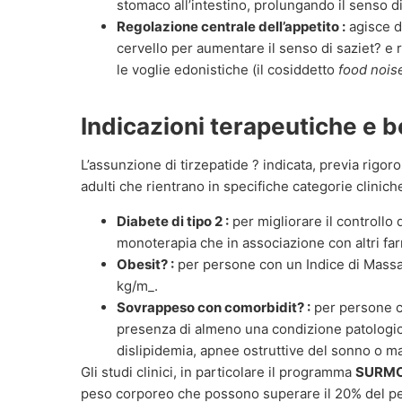
stomaco all’intestino, prolungando il senso di
Regolazione centrale dell’appetito :
agisce di
cervello per aumentare il senso di saziet? e r
le voglie edonistiche (il cosiddetto
food nois
Indicazioni terapeutiche e be
L’assunzione di tirzepatide ? indicata, previa rigo
adulti che rientrano in specifiche categorie cliniche
Diabete di tipo 2 :
per migliorare il controllo 
monoterapia che in associazione con altri far
Obesit? :
per persone con un Indice di Massa
kg/m_.
Sovrappeso con comorbidit? :
per persone c
presenza di almeno una condizione patologic
dislipidemia, apnee ostruttive del sonno o ma
Gli studi clinici, in particolare il programma
SURM
peso corporeo che possono superare il 20% del peso