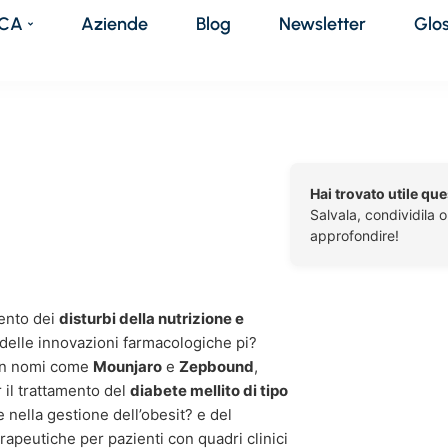
DCA
Aziende
Blog
Newsletter
Glo
Hai trovato utile qu
Salvala, condividila 
approfondire!
mento dei
disturbi della nutrizione e
elle innovazioni farmacologiche pi?
con nomi come
Mounjaro
e
Zepbound
,
 il trattamento del
diabete mellito di tipo
 nella gestione dell’obesit? e del
apeutiche per pazienti con quadri clinici