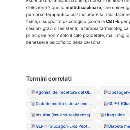
Essendo una malattia cronica, l’obesit? richiede un
d’elezione ? quello
multidisciplinare
, che coinvolge
percorso terapeutico pu? includere la riabilitazione 
fisica, il supporto psicologico (come la
CBT-E
per g
casi pi? gravi o resistenti, la terapia farmacologica o
principale non ? solo il calo ponderale, ma il migl
benessere psicofisico della persona.
Termini correlati
Agonisti del recettore del GLP-1
Obesogenic
Diabete mellito (interazione con DCA)
Insulina (insulino-resistenza)
Liraglutide
GLP-1 (Glucagon-Like Peptide-1)