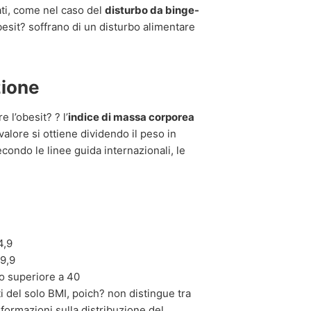
ati, come nel caso del
disturbo da binge-
sit? soffrano di un disturbo alimentare
zione
e l’obesit? ? l’
indice di massa corporea
valore si ottiene dividendo il peso in
econdo le linee guida internazionali, le
4,9
9,9
o superiore a 40
ti del solo BMI, poich? non distingue tra
ormazioni sulla distribuzione del