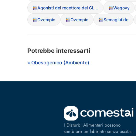
Agonisti del recettore del GLP-1
Wegovy
Ozempic
Ozempic
Semaglutide
Potrebbe interessarti
« Obesogenico (Ambiente)
I Disturbi Alimentari possono
sembrare un labirinto senza uscita.