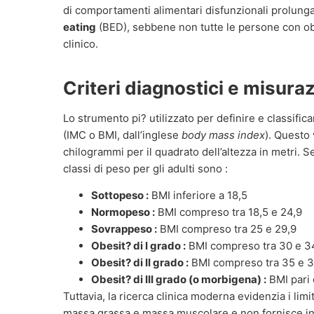
di comportamenti alimentari disfunzionali prolung
eating
(BED), sebbene non tutte le persone con obe
clinico.
Criteri diagnostici e misura
Lo strumento pi? utilizzato per definire e classificar
(IMC o BMI, dall’inglese
body mass index
). Questo 
chilogrammi per il quadrato dell’altezza in metri. S
classi di peso per gli adulti sono :
Sottopeso :
BMI inferiore a 18,5
Normopeso :
BMI compreso tra 18,5 e 24,9
Sovrappeso :
BMI compreso tra 25 e 29,9
Obesit? di I grado :
BMI compreso tra 30 e 3
Obesit? di II grado :
BMI compreso tra 35 e 3
Obesit? di III grado (o morbigena) :
BMI pari 
Tuttavia, la ricerca clinica moderna evidenzia i limi
massa grassa e massa muscolare e non fornisce inf