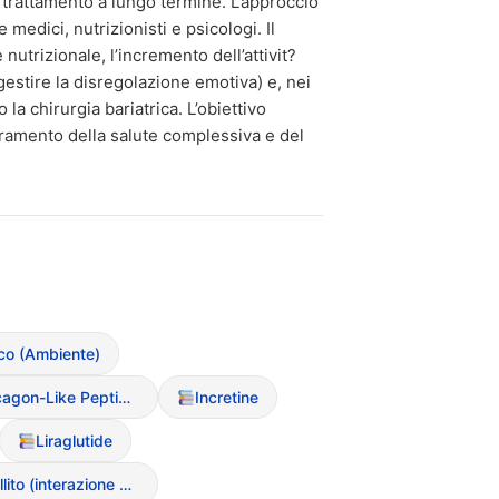
 trattamento a lungo termine. L’approccio
 medici, nutrizionisti e psicologi. Il
nutrizionale, l’incremento dell’attivit?
estire la disregolazione emotiva) e, nei
 la chirurgia bariatrica. L’obiettivo
ioramento della salute complessiva e del
o (Ambiente)
GLP-1 (Glucagon-Like Peptide-1)
Incretine
Liraglutide
Diabete mellito (interazione con DCA)