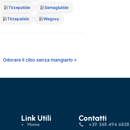
Tirzepatide
Semaglutide
Tirzepatide
Wegovy
Odorare il cibo senza mangiarlo »
Link Utili
Contatti
Home
‪+39 348 494 6838