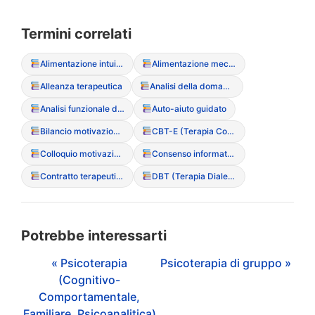
Termini correlati
Alimentazione intuitiva (Intuitive Eating)
Alimentazione meccanica
Alleanza terapeutica
Analisi della domanda
Analisi funzionale del sintomo
Auto-aiuto guidato
Bilancio motivazionale
CBT-E (Terapia Cognitivo Comportamentale Migliorata)
Colloquio motivazionale
Consenso informato (particolarit? nei minori)
Contratto terapeutico
DBT (Terapia Dialettico Comportamentale)
Potrebbe interessarti
« Psicoterapia
Psicoterapia di gruppo »
(Cognitivo-
Comportamentale,
Familiare, Psicoanalitica)