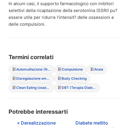
In alcuni casi, il supporto farmacologico con inibitori
selettivi della ricaptazione della serotonina (SSRI) pu?
essere utile per ridurre l’intensit? delle ossessioni e
delle compulsioni.
Termini correlati
Automutilazione (NSSI – Non-Suicidal Self-Injury)
Compulsione
Ansia
Disregolazione emotiva
Body Checking
Clean Eating (ossessione culturale per il cibo “puro”)
DBT (Terapia Dialettico Comportamentale)
Potrebbe interessarti
« Derealizzazione
Diabete mellito