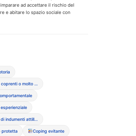
imparare ad accettare il rischio del
ire e abitare lo spazio sociale con
toria
Uso di abiti coprenti o molto larghi
 comportamentale
 esperienziale
Evitamento di indumenti attillati
 protetta
Coping evitante