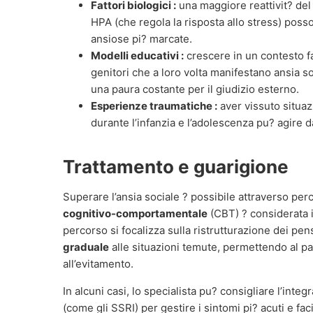
Fattori biologici :
una maggiore reattivit? del 
HPA (che regola la risposta allo stress) poss
ansiose pi? marcate.
Modelli educativi :
crescere in un contesto f
genitori che a loro volta manifestano ansia so
una paura costante per il giudizio esterno.
Esperienze traumatiche :
aver vissuto situazi
durante l’infanzia e l’adolescenza pu? agire da
Trattamento e guarigione
Superare l’ansia sociale ? possibile attraverso perc
cognitivo-comportamentale
(CBT) ? considerata 
percorso si focalizza sulla ristrutturazione dei pens
graduale
alle situazioni temute, permettendo al paz
all’evitamento.
In alcuni casi, lo specialista pu? consigliare l’inte
(come gli SSRI) per gestire i sintomi pi? acuti e faci