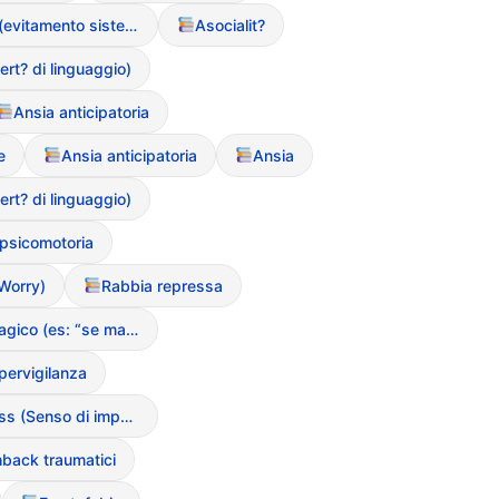
Avoidance (evitamento sistematico del cibo)
Asocialit?
ert? di linguaggio)
Ansia anticipatoria
e
Ansia anticipatoria
Ansia
ert? di linguaggio)
 psicomotoria
Worry)
Rabbia repressa
Pensiero magico (es: “se mangio questo, succeder? una catastrofe”)
Ipervigilanza
Helplessness (Senso di impotenza appresa)
hback traumatici