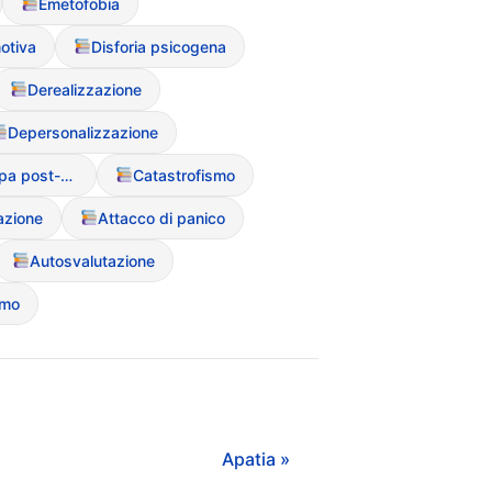
Emetofobia
otiva
Disforia psicogena
Derealizzazione
Depersonalizzazione
Colpa (Senso di colpa post-prandiale)
Catastrofismo
azione
Attacco di panico
Autosvalutazione
smo
Apatia »