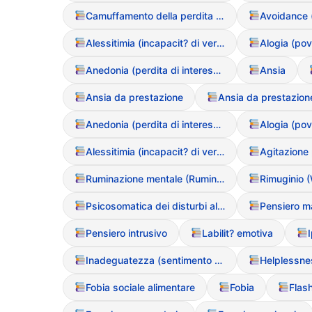
Camuffamento della perdita di peso
Alessitimia (incapacit? di verbalizzare le emozioni)
Alogia (pov
Anedonia (perdita di interesse/piacere)
Ansia
Ansia da prestazione
Ansia da prestazion
Anedonia (perdita di interesse/piacere)
Alogia (pov
Alessitimia (incapacit? di verbalizzare le emozioni)
Agitazione
Ruminazione mentale (Rumination)
Rimuginio (
Psicosomatica dei disturbi alimentari
Pensiero intrusivo
Labilit? emotiva
Inadeguatezza (sentimento di)
Fobia sociale alimentare
Fobia
Flas