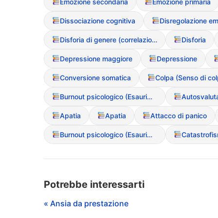
Emozione secondaria
Emozione primaria
Dissociazione cognitiva
Disregolazione em
Disforia di genere (correlazione con DCA)
Disforia
Depressione maggiore
Depressione
Conversione somatica
Burnout psicologico (Esaurimento emotivo)
Autosvalut
Apatia
Apatia
Attacco di panico
Burnout psicologico (Esaurimento emotivo)
Catastrofi
Potrebbe interessarti
« Ansia da prestazione