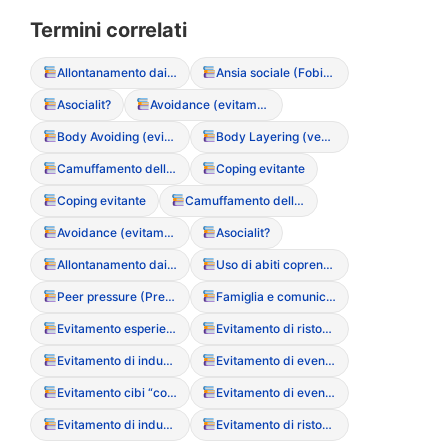
Termini correlati
Allontanamento dai pasti conviviali
Ansia sociale (Fobia sociale)
Asocialit?
Avoidance (evitamento sistematico del cibo)
Body Avoiding (evitamento dello specchio o del proprio corpo)
Body Layering (vestirsi a strati per nascondere le forme)
Camuffamento della perdita di peso
Coping evitante
Coping evitante
Camuffamento della perdita di peso
Avoidance (evitamento sistematico del cibo)
Asocialit?
Allontanamento dai pasti conviviali
Uso di abiti coprenti o molto larghi
Peer pressure (Pressione dei pari)
Famiglia e comunicazione alimentare
Evitamento esperienziale
Evitamento di ristoranti con menu sconosciuti
Evitamento di indumenti attillati
Evitamento di eventi sociali legati al cibo
Evitamento cibi “contaminati” o “grassi”
Evitamento di eventi sociali legati al cibo
Evitamento di indumenti attillati
Evitamento di ristoranti con menu sconosciuti