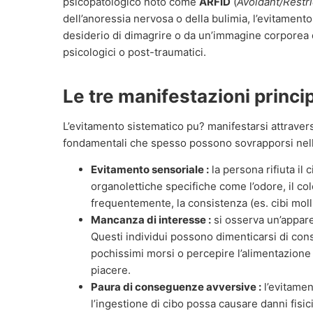
psicopatologico noto come
ARFID
(
Avoidant/Restri
dell’anoressia nervosa o della bulimia, l’evitament
desiderio di dimagrire o da un’immagine corporea di
psicologici o post-traumatici.
Le tre manifestazioni princi
L’evitamento sistematico pu? manifestarsi attravers
fondamentali che spesso possono sovrapporsi nell
Evitamento sensoriale :
la persona rifiuta il 
organolettiche specifiche come l’odore, il col
frequentemente, la consistenza (es. cibi moll
Mancanza di interesse :
si osserva un’appare
Questi individui possono dimenticarsi di cons
pochissimi morsi o percepire l’alimentazione
piacere.
Paura di conseguenze avversive :
l’evitamen
l’ingestione di cibo possa causare danni fisi