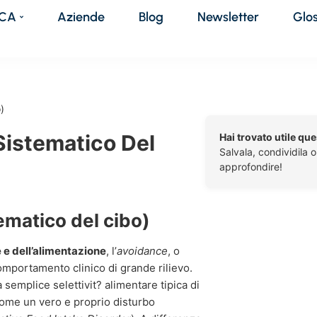
DCA
Aziende
Blog
Newsletter
Glo
)
Sistematico Del
Hai trovato utile qu
Salvala, condividila 
approfondire!
matico del cibo)
e e dell’alimentazione
, l’
avoidance
, o
mportamento clinico di grande rilievo.
emplice selettivit? alimentare tipica di
 come un vero e proprio disturbo