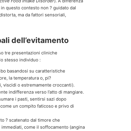
ctive Food Intake Disorder
). A differenza
o in questo contesto non ? guidato dal
storta, ma da fattori sensoriali,
pali dell’evitamento
o tre presentazioni cliniche
o stesso individuo :
cibo basandosi su caratteristiche
ore, la temperatura o, pi?
i, viscidi o estremamente croccanti).
nte indifferenza verso l’atto di mangiare.
umare i pasti, sentirsi sazi dopo
 come un compito faticoso e privo di
to ? scatenato dal timore che
ci immediati, come il soffocamento (angina