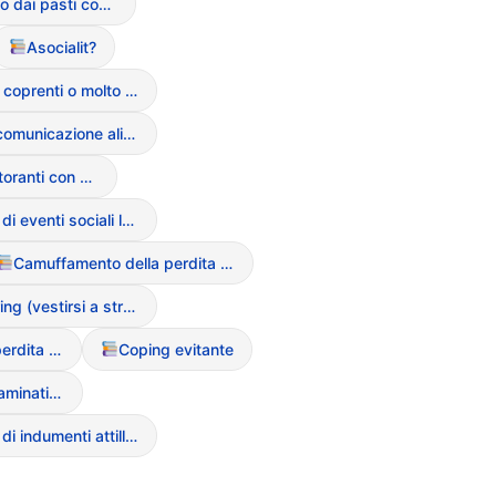
Allontanamento dai pasti conviviali
Asocialit?
Uso di abiti coprenti o molto larghi
Famiglia e comunicazione alimentare
Evitamento di ristoranti con menu sconosciuti
Evitamento di eventi sociali legati al cibo
Camuffamento della perdita di peso
Body Layering (vestirsi a strati per nascondere le forme)
Camuffamento della perdita di peso
Coping evitante
Evitamento cibi “contaminati” o “grassi”
Evitamento di indumenti attillati