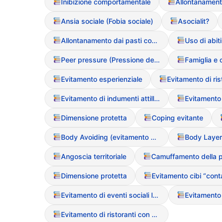
Inibizione comportamentale
Ansia sociale (Fobia sociale)
Asocialit?
Allontanamento dai pasti conviviali
Peer pressure (Pressione dei pari)
Evitamento esperienziale
Evitamento di indumenti attillati
Dimensione protetta
Coping evitante
Body Avoiding (evitamento dello specchio o del proprio corpo)
Angoscia territoriale
Dimensione protetta
Evitamento di eventi sociali legati al cibo
Evitamento di ristoranti con menu sconosciuti