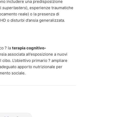
sono includere una predisposizione
ti
supertasters
), esperienze traumatiche
ocamento reale) o la presenza di
DHD o disturbi d’ansia generalizzata.
co ? la
terapia cognitivo-
nsia associata all’esposizione a nuovi
l cibo. L’obiettivo primario ? ampliare
n adeguato apporto nutrizionale per
amento sociale.